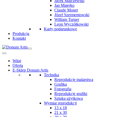
Jacek Malczewski
Jan Matejko
Claude Monet
Józef Szermentowski
William Turner
Leon Wyczółkowski
Karty podarunkowe
Produkcja
Kontakt
Witaj
Oferta
E-Sklep Donum Artis
Technika
Reprodukcje malarstwa
Grafika
Fotografia
Reprodukcje grafiki
Sztuka użytkowa
Wymiar reprodukcji
13 x 18
21 x 30