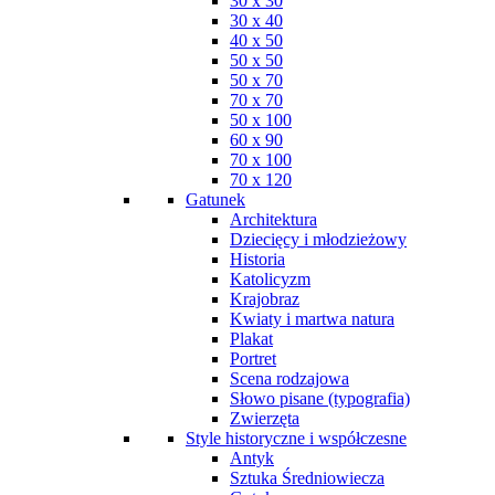
30 x 30
30 x 40
40 x 50
50 x 50
50 x 70
70 x 70
50 x 100
60 x 90
70 x 100
70 x 120
Gatunek
Architektura
Dziecięcy i młodzieżowy
Historia
Katolicyzm
Krajobraz
Kwiaty i martwa natura
Plakat
Portret
Scena rodzajowa
Słowo pisane (typografia)
Zwierzęta
Style historyczne i współczesne
Antyk
Sztuka Średniowiecza