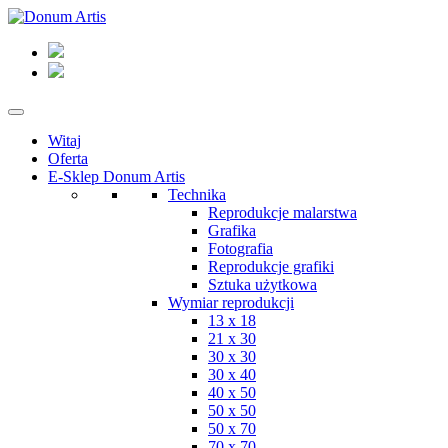
Witaj
Oferta
E-Sklep Donum Artis
Technika
Reprodukcje malarstwa
Grafika
Fotografia
Reprodukcje grafiki
Sztuka użytkowa
Wymiar reprodukcji
13 x 18
21 x 30
30 x 30
30 x 40
40 x 50
50 x 50
50 x 70
70 x 70