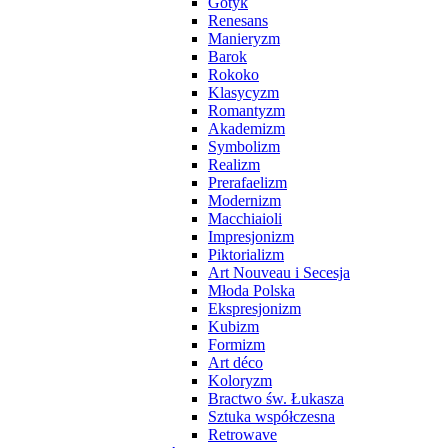
Gotyk
Renesans
Manieryzm
Barok
Rokoko
Klasycyzm
Romantyzm
Akademizm
Symbolizm
Realizm
Prerafaelizm
Modernizm
Macchiaioli
Impresjonizm
Piktorializm
Art Nouveau i Secesja
Młoda Polska
Ekspresjonizm
Kubizm
Formizm
Art déco
Koloryzm
Bractwo św. Łukasza
Sztuka współczesna
Retrowave