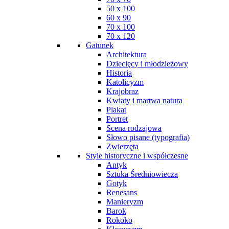
50 x 100
60 x 90
70 x 100
70 x 120
Gatunek
Architektura
Dziecięcy i młodzieżowy
Historia
Katolicyzm
Krajobraz
Kwiaty i martwa natura
Plakat
Portret
Scena rodzajowa
Słowo pisane (typografia)
Zwierzęta
Style historyczne i współczesne
Antyk
Sztuka Średniowiecza
Gotyk
Renesans
Manieryzm
Barok
Rokoko