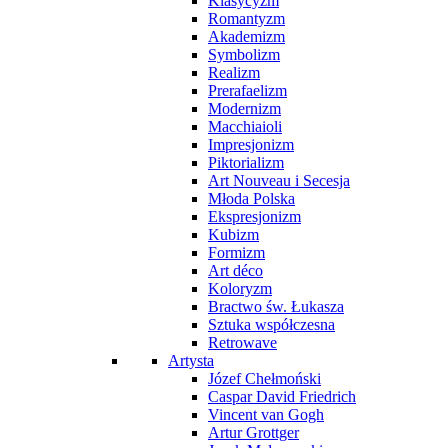
Klasycyzm
Romantyzm
Akademizm
Symbolizm
Realizm
Prerafaelizm
Modernizm
Macchiaioli
Impresjonizm
Piktorializm
Art Nouveau i Secesja
Młoda Polska
Ekspresjonizm
Kubizm
Formizm
Art déco
Koloryzm
Bractwo św. Łukasza
Sztuka współczesna
Retrowave
Artysta
Józef Chełmoński
Caspar David Friedrich
Vincent van Gogh
Artur Grottger