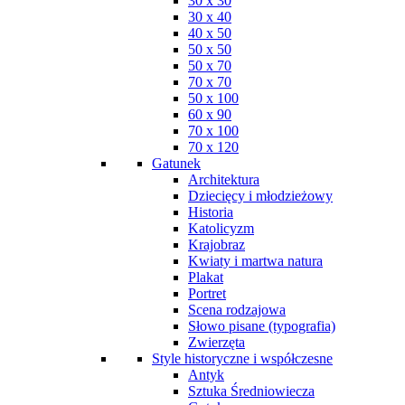
30 x 30
30 x 40
40 x 50
50 x 50
50 x 70
70 x 70
50 x 100
60 x 90
70 x 100
70 x 120
Gatunek
Architektura
Dziecięcy i młodzieżowy
Historia
Katolicyzm
Krajobraz
Kwiaty i martwa natura
Plakat
Portret
Scena rodzajowa
Słowo pisane (typografia)
Zwierzęta
Style historyczne i współczesne
Antyk
Sztuka Średniowiecza