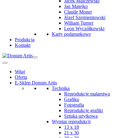
Jacek Malczewski
Jan Matejko
Claude Monet
Józef Szermentowski
William Turner
Leon Wyczółkowski
Karty podarunkowe
Produkcja
Kontakt
Witaj
Oferta
E-Sklep Donum Artis
Technika
Reprodukcje malarstwa
Grafika
Fotografia
Reprodukcje grafiki
Sztuka użytkowa
Wymiar reprodukcji
13 x 18
21 x 30