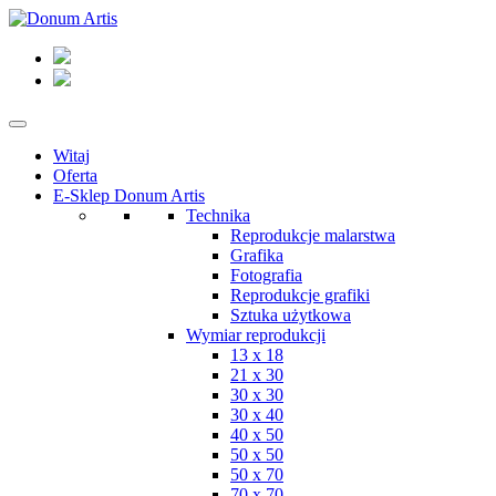
Witaj
Oferta
E-Sklep Donum Artis
Technika
Reprodukcje malarstwa
Grafika
Fotografia
Reprodukcje grafiki
Sztuka użytkowa
Wymiar reprodukcji
13 x 18
21 x 30
30 x 30
30 x 40
40 x 50
50 x 50
50 x 70
70 x 70