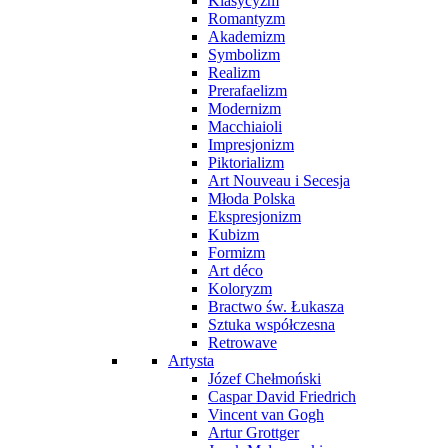
Klasycyzm
Romantyzm
Akademizm
Symbolizm
Realizm
Prerafaelizm
Modernizm
Macchiaioli
Impresjonizm
Piktorializm
Art Nouveau i Secesja
Młoda Polska
Ekspresjonizm
Kubizm
Formizm
Art déco
Koloryzm
Bractwo św. Łukasza
Sztuka współczesna
Retrowave
Artysta
Józef Chełmoński
Caspar David Friedrich
Vincent van Gogh
Artur Grottger