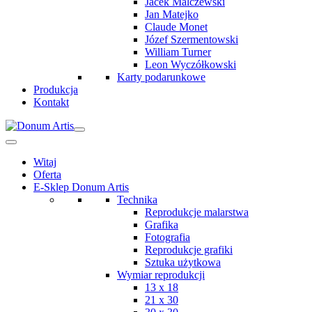
Jacek Malczewski
Jan Matejko
Claude Monet
Józef Szermentowski
William Turner
Leon Wyczółkowski
Karty podarunkowe
Produkcja
Kontakt
Witaj
Oferta
E-Sklep Donum Artis
Technika
Reprodukcje malarstwa
Grafika
Fotografia
Reprodukcje grafiki
Sztuka użytkowa
Wymiar reprodukcji
13 x 18
21 x 30