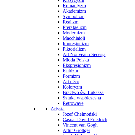
Klasycyzm
Romantyzm
Akademizm
Symbolizm
Realizm
Prerafaelizm
Modernizm
Macchiaioli
Impresjonizm
Piktorializm
Art Nouveau i Secesja
Młoda Polska
Ekspresjonizm
Kubizm
Formizm
Art déco
Koloryzm
Bractwo św. Łukasza
Sztuka współczesna
Retrowave
Artysta
Józef Chełmoński
Caspar David Friedrich
Vincent van Gogh
Artur Grottger