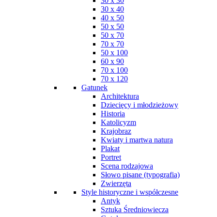
30 x 30
30 x 40
40 x 50
50 x 50
50 x 70
70 x 70
50 x 100
60 x 90
70 x 100
70 x 120
Gatunek
Architektura
Dziecięcy i młodzieżowy
Historia
Katolicyzm
Krajobraz
Kwiaty i martwa natura
Plakat
Portret
Scena rodzajowa
Słowo pisane (typografia)
Zwierzęta
Style historyczne i współczesne
Antyk
Sztuka Średniowiecza