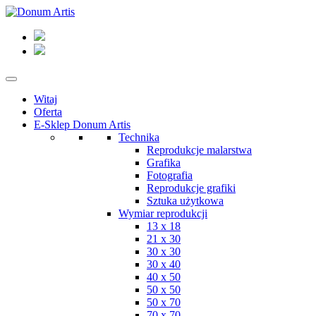
Witaj
Oferta
E-Sklep Donum Artis
Technika
Reprodukcje malarstwa
Grafika
Fotografia
Reprodukcje grafiki
Sztuka użytkowa
Wymiar reprodukcji
13 x 18
21 x 30
30 x 30
30 x 40
40 x 50
50 x 50
50 x 70
70 x 70