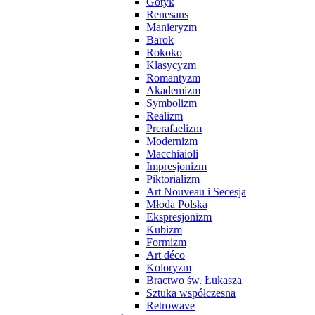
Gotyk
Renesans
Manieryzm
Barok
Rokoko
Klasycyzm
Romantyzm
Akademizm
Symbolizm
Realizm
Prerafaelizm
Modernizm
Macchiaioli
Impresjonizm
Piktorializm
Art Nouveau i Secesja
Młoda Polska
Ekspresjonizm
Kubizm
Formizm
Art déco
Koloryzm
Bractwo św. Łukasza
Sztuka współczesna
Retrowave