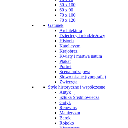
50 x 100
60 x 90
70 x 100
70 x 120
Gatunek
Architektura
Dziecięcy i młodzieżowy
Historia
Katolicyzm
Krajobraz
Kwiaty i martwa natura
Plakat
Portret
Scena rodzajowa
Słowo pisane (typografia)
Zwierzęta
Style historyczne i współczesne
Antyk
Sztuka Średniowiecza
Gotyk
Renesans
Manieryzm
Barok
Rokoko