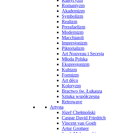
Klasycyzm
Romantyzm
Akademizm
Symbolizm
Realizm
Prerafaelizm
Modernizm
Macchiaioli
Impresjonizm
Piktorializm
Art Nouveau i Secesja
Młoda Polska
Ekspresjonizm
Kubizm
Formizm
Art déco
Koloryzm
Bractwo św. Łukasza
Sztuka współczesna
Retrowave
Artysta
Józef Chełmoński
Caspar David Friedrich
Vincent van Gogh
Artur Grottger