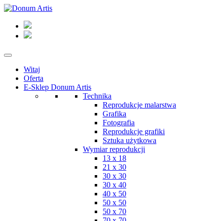
Witaj
Oferta
E-Sklep Donum Artis
Technika
Reprodukcje malarstwa
Grafika
Fotografia
Reprodukcje grafiki
Sztuka użytkowa
Wymiar reprodukcji
13 x 18
21 x 30
30 x 30
30 x 40
40 x 50
50 x 50
50 x 70
70 x 70