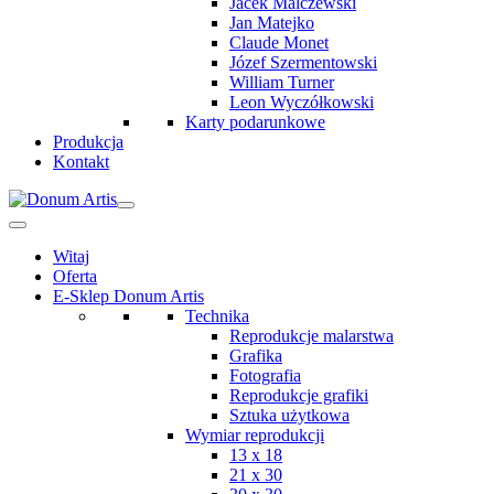
Jacek Malczewski
Jan Matejko
Claude Monet
Józef Szermentowski
William Turner
Leon Wyczółkowski
Karty podarunkowe
Produkcja
Kontakt
Witaj
Oferta
E-Sklep Donum Artis
Technika
Reprodukcje malarstwa
Grafika
Fotografia
Reprodukcje grafiki
Sztuka użytkowa
Wymiar reprodukcji
13 x 18
21 x 30