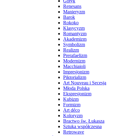
Gotyk
Renesans
Manieryzm
Barok
Rokoko
Klasycyzm
Romantyzm
Akademizm
Symbolizm
Realizm
Prerafaelizm
Modernizm
Macchiaioli
Impresjonizm
Piktorializm
Art Nouveau i Secesja
Młoda Polska
Ekspresjonizm
Kubizm
Formizm
Art déco
Koloryzm
Bractwo św. Łukasza
Sztuka współczesna
Retrowave