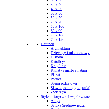
30 x 30
30 x 40
40 x 50
50 x 50
50 x 70
70 x 70
50 x 100
60 x 90
70 x 100
70 x 120
Gatunek
Architektura
Dziecięcy i młodzieżowy
Historia
Katolicyzm
Krajobraz
Kwiaty i martwa natura
Plakat
Portret
Scena rodzajowa
Słowo pisane (typografia)
Zwierzęta
Style historyczne i współczesne
Antyk
Sztuka Średniowiecza