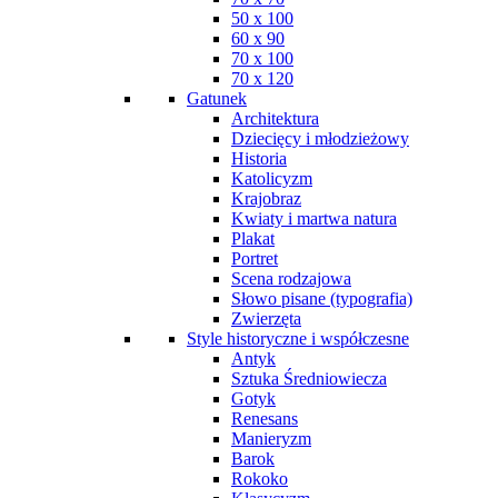
50 x 100
60 x 90
70 x 100
70 x 120
Gatunek
Architektura
Dziecięcy i młodzieżowy
Historia
Katolicyzm
Krajobraz
Kwiaty i martwa natura
Plakat
Portret
Scena rodzajowa
Słowo pisane (typografia)
Zwierzęta
Style historyczne i współczesne
Antyk
Sztuka Średniowiecza
Gotyk
Renesans
Manieryzm
Barok
Rokoko