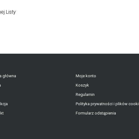
j Listy
a główna
Moje konto
a
Koszyk
Regulamin
kcja
Polityka prywatności i plików cook
kt
Formularz odstąpienia