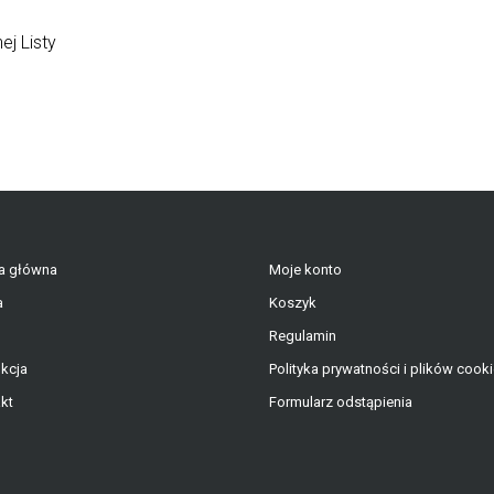
j Listy
a główna
Moje konto
a
Koszyk
Regulamin
kcja
Polityka prywatności i plików cook
kt
Formularz odstąpienia