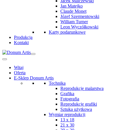
Jacek Malczewski
Jan Matejko
Claude Monet
Józef Szermentowski
William Turner
Leon Wyczółkowski
Karty podarunkowe
Produkcja
Kontakt
Witaj
Oferta
E-Sklep Donum Artis
Technika
Reprodukcje malarstwa
Grafika
Fotografia
Reprodukcje grafiki
Sztuka użytkowa
Wymiar reprodukcji
13 x 18
21 x 30