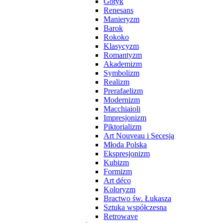
Gotyk
Renesans
Manieryzm
Barok
Rokoko
Klasycyzm
Romantyzm
Akademizm
Symbolizm
Realizm
Prerafaelizm
Modernizm
Macchiaioli
Impresjonizm
Piktorializm
Art Nouveau i Secesja
Młoda Polska
Ekspresjonizm
Kubizm
Formizm
Art déco
Koloryzm
Bractwo św. Łukasza
Sztuka współczesna
Retrowave