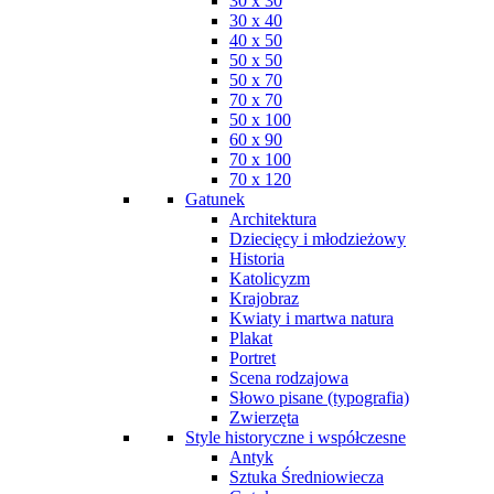
30 x 30
30 x 40
40 x 50
50 x 50
50 x 70
70 x 70
50 x 100
60 x 90
70 x 100
70 x 120
Gatunek
Architektura
Dziecięcy i młodzieżowy
Historia
Katolicyzm
Krajobraz
Kwiaty i martwa natura
Plakat
Portret
Scena rodzajowa
Słowo pisane (typografia)
Zwierzęta
Style historyczne i współczesne
Antyk
Sztuka Średniowiecza