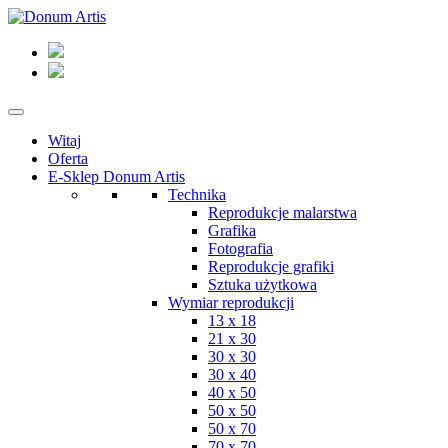
Witaj
Oferta
E-Sklep Donum Artis
Technika
Reprodukcje malarstwa
Grafika
Fotografia
Reprodukcje grafiki
Sztuka użytkowa
Wymiar reprodukcji
13 x 18
21 x 30
30 x 30
30 x 40
40 x 50
50 x 50
50 x 70
70 x 70