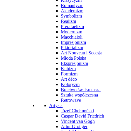
Klasycyzm
Romantyzm
Akademizm
Symbolizm
Realizm
Prerafaelizm
Modernizm
Macchiaioli
Impresjonizm
Piktorializm
Art Nouveau i Secesja
Młoda Polska
Ekspresjonizm
Kubizm
Formizm
Art déco
Koloryzm
Bractwo św. Łukasza
Sztuka współczesna
Retrowave
Artysta
Józef Chełmoński
Caspar David Friedrich
Vincent van Gogh
Artur Grottger