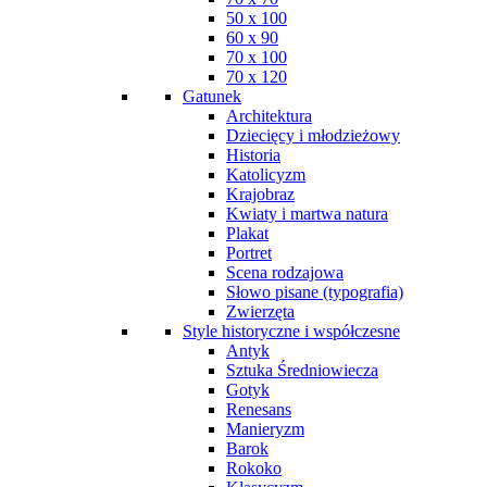
50 x 100
60 x 90
70 x 100
70 x 120
Gatunek
Architektura
Dziecięcy i młodzieżowy
Historia
Katolicyzm
Krajobraz
Kwiaty i martwa natura
Plakat
Portret
Scena rodzajowa
Słowo pisane (typografia)
Zwierzęta
Style historyczne i współczesne
Antyk
Sztuka Średniowiecza
Gotyk
Renesans
Manieryzm
Barok
Rokoko