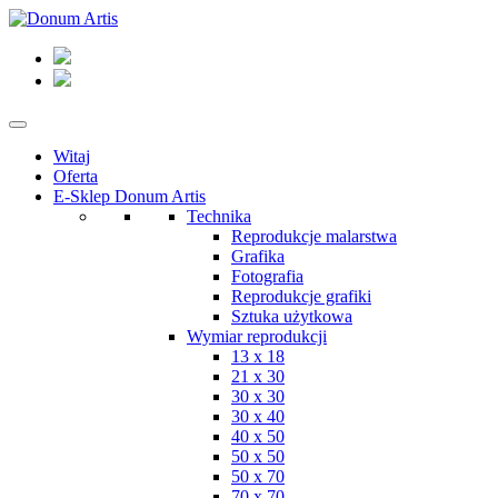
Witaj
Oferta
E-Sklep Donum Artis
Technika
Reprodukcje malarstwa
Grafika
Fotografia
Reprodukcje grafiki
Sztuka użytkowa
Wymiar reprodukcji
13 x 18
21 x 30
30 x 30
30 x 40
40 x 50
50 x 50
50 x 70
70 x 70