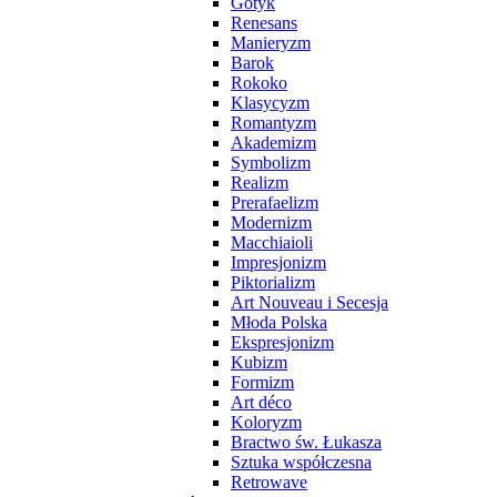
Gotyk
Renesans
Manieryzm
Barok
Rokoko
Klasycyzm
Romantyzm
Akademizm
Symbolizm
Realizm
Prerafaelizm
Modernizm
Macchiaioli
Impresjonizm
Piktorializm
Art Nouveau i Secesja
Młoda Polska
Ekspresjonizm
Kubizm
Formizm
Art déco
Koloryzm
Bractwo św. Łukasza
Sztuka współczesna
Retrowave