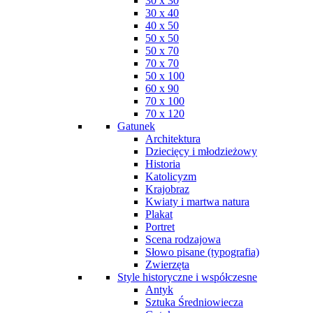
30 x 30
30 x 40
40 x 50
50 x 50
50 x 70
70 x 70
50 x 100
60 x 90
70 x 100
70 x 120
Gatunek
Architektura
Dziecięcy i młodzieżowy
Historia
Katolicyzm
Krajobraz
Kwiaty i martwa natura
Plakat
Portret
Scena rodzajowa
Słowo pisane (typografia)
Zwierzęta
Style historyczne i współczesne
Antyk
Sztuka Średniowiecza