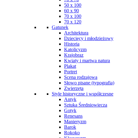
50 x 100
60 x 90
70 x 100
70 x 120
Gatunek
Architektura
Dziecięcy i młodzieżowy
Historia
Katolicyzm
Krajobraz
Kwiaty i martwa natura
Plakat
Portret
Scena rodzajowa
Słowo pisane (typografia)
Zwierzęta
Style historyczne i współczesne
Antyk
Sztuka Średniowiecza
Gotyk
Renesans
Manieryzm
Barok
Rokoko