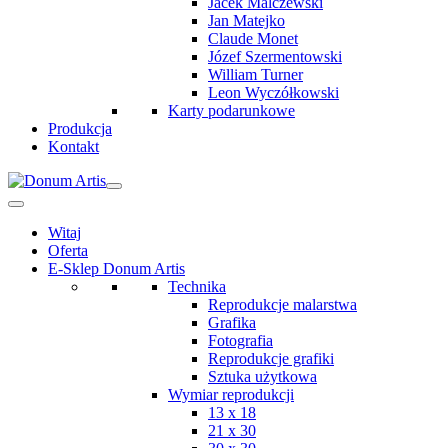
Jacek Malczewski
Jan Matejko
Claude Monet
Józef Szermentowski
William Turner
Leon Wyczółkowski
Karty podarunkowe
Produkcja
Kontakt
Witaj
Oferta
E-Sklep Donum Artis
Technika
Reprodukcje malarstwa
Grafika
Fotografia
Reprodukcje grafiki
Sztuka użytkowa
Wymiar reprodukcji
13 x 18
21 x 30