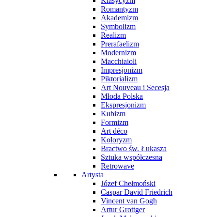
Klasycyzm
Romantyzm
Akademizm
Symbolizm
Realizm
Prerafaelizm
Modernizm
Macchiaioli
Impresjonizm
Piktorializm
Art Nouveau i Secesja
Młoda Polska
Ekspresjonizm
Kubizm
Formizm
Art déco
Koloryzm
Bractwo św. Łukasza
Sztuka współczesna
Retrowave
Artysta
Józef Chełmoński
Caspar David Friedrich
Vincent van Gogh
Artur Grottger