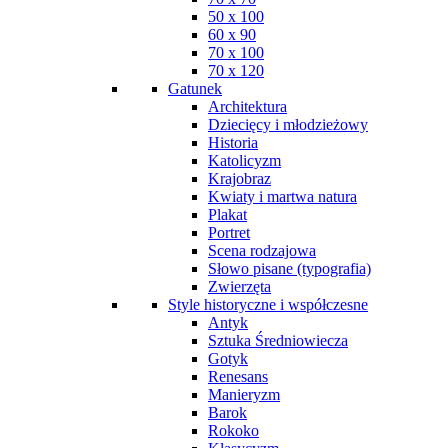
50 x 100
60 x 90
70 x 100
70 x 120
Gatunek
Architektura
Dziecięcy i młodzieżowy
Historia
Katolicyzm
Krajobraz
Kwiaty i martwa natura
Plakat
Portret
Scena rodzajowa
Słowo pisane (typografia)
Zwierzęta
Style historyczne i współczesne
Antyk
Sztuka Średniowiecza
Gotyk
Renesans
Manieryzm
Barok
Rokoko