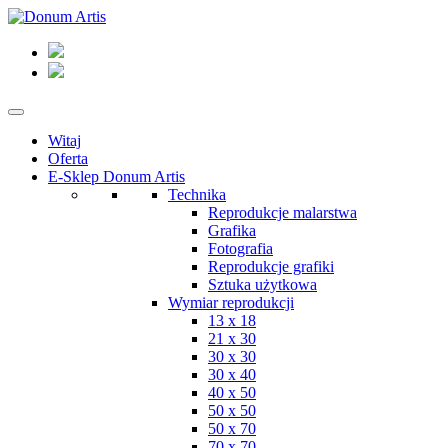
Witaj
Oferta
E-Sklep Donum Artis
Technika
Reprodukcje malarstwa
Grafika
Fotografia
Reprodukcje grafiki
Sztuka użytkowa
Wymiar reprodukcji
13 x 18
21 x 30
30 x 30
30 x 40
40 x 50
50 x 50
50 x 70
70 x 70