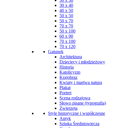
30 x 30
30 x 40
40 x 50
50 x 50
50 x 70
70 x 70
50 x 100
60 x 90
70 x 100
70 x 120
Gatunek
Architektura
Dziecięcy i młodzieżowy
Historia
Katolicyzm
Krajobraz
Kwiaty i martwa natura
Plakat
Portret
Scena rodzajowa
Słowo pisane (typografia)
Zwierzęta
Style historyczne i współczesne
Antyk
Sztuka Średniowiecza