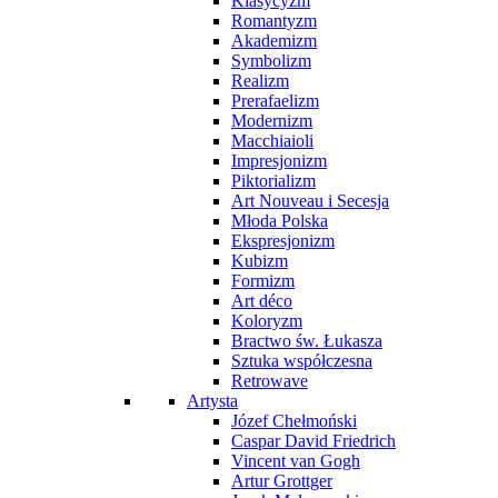
Klasycyzm
Romantyzm
Akademizm
Symbolizm
Realizm
Prerafaelizm
Modernizm
Macchiaioli
Impresjonizm
Piktorializm
Art Nouveau i Secesja
Młoda Polska
Ekspresjonizm
Kubizm
Formizm
Art déco
Koloryzm
Bractwo św. Łukasza
Sztuka współczesna
Retrowave
Artysta
Józef Chełmoński
Caspar David Friedrich
Vincent van Gogh
Artur Grottger