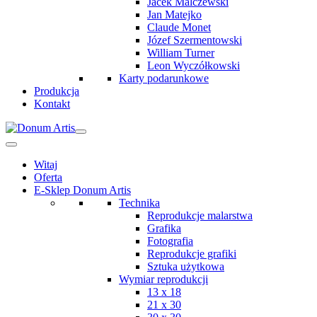
Jacek Malczewski
Jan Matejko
Claude Monet
Józef Szermentowski
William Turner
Leon Wyczółkowski
Karty podarunkowe
Produkcja
Kontakt
Witaj
Oferta
E-Sklep Donum Artis
Technika
Reprodukcje malarstwa
Grafika
Fotografia
Reprodukcje grafiki
Sztuka użytkowa
Wymiar reprodukcji
13 x 18
21 x 30