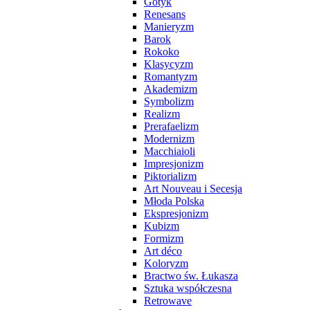
Gotyk
Renesans
Manieryzm
Barok
Rokoko
Klasycyzm
Romantyzm
Akademizm
Symbolizm
Realizm
Prerafaelizm
Modernizm
Macchiaioli
Impresjonizm
Piktorializm
Art Nouveau i Secesja
Młoda Polska
Ekspresjonizm
Kubizm
Formizm
Art déco
Koloryzm
Bractwo św. Łukasza
Sztuka współczesna
Retrowave