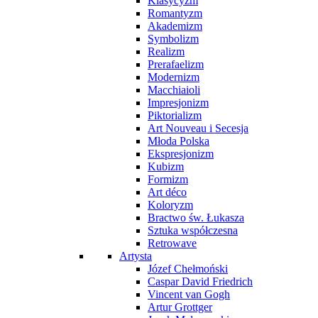
Klasycyzm
Romantyzm
Akademizm
Symbolizm
Realizm
Prerafaelizm
Modernizm
Macchiaioli
Impresjonizm
Piktorializm
Art Nouveau i Secesja
Młoda Polska
Ekspresjonizm
Kubizm
Formizm
Art déco
Koloryzm
Bractwo św. Łukasza
Sztuka współczesna
Retrowave
Artysta
Józef Chełmoński
Caspar David Friedrich
Vincent van Gogh
Artur Grottger