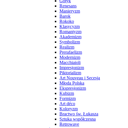
Gotyk
Renesans
Manieryzm
Barok
Rokoko
Klasycyzm
Romantyzm
Akademizm
Symbolizm
Realizm
Prerafaelizm
Modernizm
Macchiaioli
Impresjonizm
Piktorializm
Art Nouveau i Secesja
Młoda Polska
Ekspresjonizm
Kubizm
Formizm
Art déco
Koloryzm
Bractwo św. Łukasza
Sztuka współczesna
Retrowave