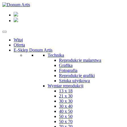
Witaj
Oferta
E-Sklep Donum Artis
Technika
Reprodukcje malarstwa
Grafika
Fotografia
Reprodukcje grafiki
Sztuka użytkowa
Wymiar reprodukcji
13 x 18
21 x 30
30 x 30
30 x 40
40 x 50
50 x 50
50 x 70
70 x 70