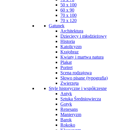
50 x 100
60 x 90
70 x 100
70 x 120
Gatunek
Architektura
Dziecięcy i młodzieżowy
Historia
Katolicyzm
Krajobraz
Kwiaty i martwa natura
Plakat
Portret
Scena rodzajowa
Słowo pisane (typografia)
Zwierzęta
Style historyczne i współczesne
Antyk
Sztuka Średniowiecza
Gotyk
Renesans
Manieryzm
Barok
Rokoko