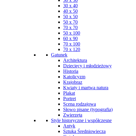
30 x 30
30 x 40
40 x 50
50 x 50
50 x 70
70 x 70
50 x 100
60 x 90
70 x 100
70 x 120
Gatunek
Architektura
Dziecięcy i młodzieżowy
Historia
Katolicyzm
Krajobraz
Kwiaty i martwa natura
Plakat
Portret
Scena rodzajowa
Słowo pisane (typografia)
Zwierzęta
Style historyczne i współczesne
Antyk
Sztuka Średniowiecza