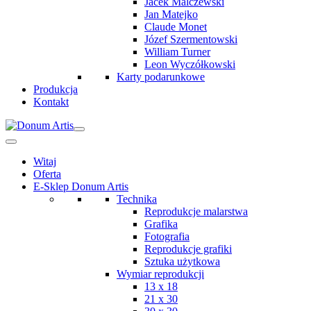
Jacek Malczewski
Jan Matejko
Claude Monet
Józef Szermentowski
William Turner
Leon Wyczółkowski
Karty podarunkowe
Produkcja
Kontakt
Witaj
Oferta
E-Sklep Donum Artis
Technika
Reprodukcje malarstwa
Grafika
Fotografia
Reprodukcje grafiki
Sztuka użytkowa
Wymiar reprodukcji
13 x 18
21 x 30