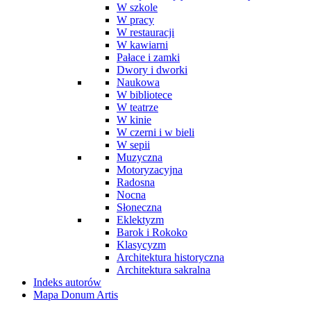
W szkole
W pracy
W restauracji
W kawiarni
Pałace i zamki
Dwory i dworki
Naukowa
W bibliotece
W teatrze
W kinie
W czerni i w bieli
W sepii
Muzyczna
Motoryzacyjna
Radosna
Nocna
Słoneczna
Eklektyzm
Barok i Rokoko
Klasycyzm
Architektura historyczna
Architektura sakralna
Indeks autorów
Mapa Donum Artis