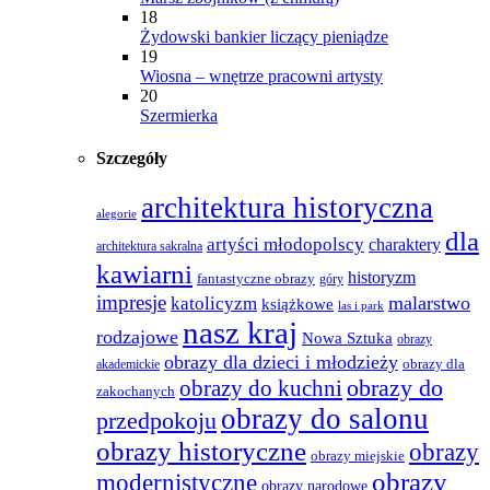
18
Żydowski bankier liczący pieniądze
19
Wiosna – wnętrze pracowni artysty
20
Szermierka
Szczegóły
architektura historyczna
alegorie
dla
artyści młodopolscy
charaktery
architektura sakralna
kawiarni
historyzm
fantastyczne obrazy
góry
impresje
malarstwo
katolicyzm
książkowe
las i park
nasz kraj
rodzajowe
Nowa Sztuka
obrazy
obrazy dla dzieci i młodzieży
obrazy dla
akademickie
obrazy do
obrazy do kuchni
zakochanych
obrazy do salonu
przedpokoju
obrazy historyczne
obrazy
obrazy miejskie
obrazy
modernistyczne
obrazy narodowe