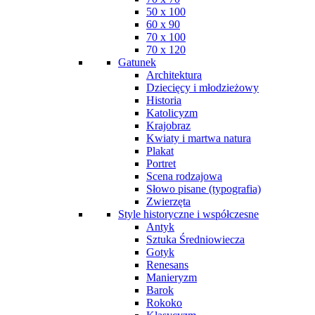
50 x 100
60 x 90
70 x 100
70 x 120
Gatunek
Architektura
Dziecięcy i młodzieżowy
Historia
Katolicyzm
Krajobraz
Kwiaty i martwa natura
Plakat
Portret
Scena rodzajowa
Słowo pisane (typografia)
Zwierzęta
Style historyczne i współczesne
Antyk
Sztuka Średniowiecza
Gotyk
Renesans
Manieryzm
Barok
Rokoko