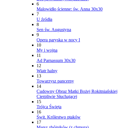
6
Malowidło ścienne: św. Anna 30x30
7
U źródła
8
Sen św. Augustyna
9
Opera paryska w nocy I
10
My i wojna
11
Ad Parnassum 30x30
12
Wiatr halny
13
Towarzysz pancerny
14
Cudowny Obraz Matki Bożej Rokitniańskiej
Cierpliwie Słuchającej
15
Trójca Święta
16
Świt. Królestwo ptaków
17
Marsz zbójników (z chmurą)