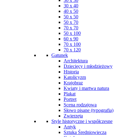
30 x 30
30 x 40
40 x 50
50 x 50
50 x 70
70 x 70
50 x 100
60 x 90
70 x 100
70 x 120
Gatunek
Architektura
Dziecięcy i młodzieżowy
Historia
Katolicyzm
Krajobraz
Kwiaty i martwa natura
Plakat
Portret
Scena rodzajowa
Słowo pisane (typografia)
Zwierzęta
Style historyczne i współczesne
Antyk
Sztuka Średniowiecza