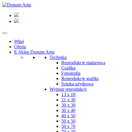
Witaj
Oferta
E-Sklep Donum Artis
Technika
Reprodukcje malarstwa
Grafika
Fotografia
Reprodukcje grafiki
Sztuka użytkowa
Wymiar reprodukcji
13 x 18
21 x 30
30 x 30
30 x 40
40 x 50
50 x 50
50 x 70
70 x 70