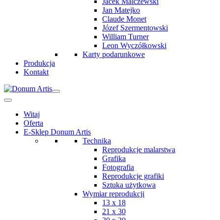
Jacek Malczewski
Jan Matejko
Claude Monet
Józef Szermentowski
William Turner
Leon Wyczółkowski
Karty podarunkowe
Produkcja
Kontakt
Witaj
Oferta
E-Sklep Donum Artis
Technika
Reprodukcje malarstwa
Grafika
Fotografia
Reprodukcje grafiki
Sztuka użytkowa
Wymiar reprodukcji
13 x 18
21 x 30