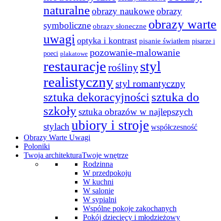
naturalne
obrazy naukowe
obrazy
obrazy warte
symboliczne
obrazy słoneczne
uwagi
optyka i kontrast
pisanie światłem
pisarze i
pozowanie-malowanie
poeci
plakatowe
restauracje
styl
rośliny
realistyczny
styl romantyczny
sztuka do
sztuka dekoracyjności
szkoły
sztuka obrazów w najlepszych
ubiory i stroje
stylach
współczesność
Obrazy Warte Uwagi
Poloniki
Twoja architektura
Twoje wnętrze
Rodzinna
W przedpokoju
W kuchni
W salonie
W sypialni
Wspólne pokoje zakochanych
Pokój dziecięcy i młodzieżowy