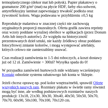
termoplastycznego (dekor mat lub połysk). Papier plakatowy o
do
wariantów.
gramaturze 200 g/m² (mat) na płycie HDF, farby eko-solwent,
144.00zł
Opcje
antyrefleksyjny laminat zapewniający trwałość podłoża oraz
można
żywotność koloru. Waga podawana w przybliżeniu ±0,5 kg
wybrać
na
Reprodukcje malarstwa w znacznej części nie zachowują
stronie
oryginalnych proporcji muzealnych. Oferta grafik zawiera reprinty
produktu
oraz wzory poddane wyraźnej obróbce w aplikacjach (przez Donum
Artis lub innych autorów). Ze względu na historyczność
prezentowanych dzieł sztuki, nie każdy źródłowy obraz poddano
fotocyfrowej zmianie kolorów, i mogą występować artefakty,
których celowo nie zamierzaliśmy usuwać.
Czas realizacji zamówienia to 1-5 dni roboczych, a koszt dostawy
już od 12 zł. Zamówienie > 300zł? Wysyłka spada do 0!
W przypadku zamówień hurtowych mile widziany wcześniejszy
Kontakt
odnośnie systemu rabatowego lub konta w Sklepie.
Jeżeli chcesz oprawę np. pod kolor wnętrza/mebli, sprawdź
Ofertę
wszystkich naszych ram
. Rozmiary plakatu w świetle ramy również
mogą być inne, ale według podstawowych rozmiarów naszych
produkcji: 13x18, 21x30, 30x30, 30x40, 40x50, 50x50, 50x70,
70x70, 60x90, 50x100, 70x100, 70x120 cm.