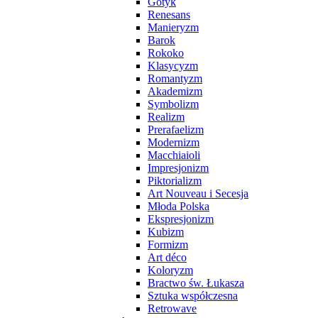
Gotyk
Renesans
Manieryzm
Barok
Rokoko
Klasycyzm
Romantyzm
Akademizm
Symbolizm
Realizm
Prerafaelizm
Modernizm
Macchiaioli
Impresjonizm
Piktorializm
Art Nouveau i Secesja
Młoda Polska
Ekspresjonizm
Kubizm
Formizm
Art déco
Koloryzm
Bractwo św. Łukasza
Sztuka współczesna
Retrowave