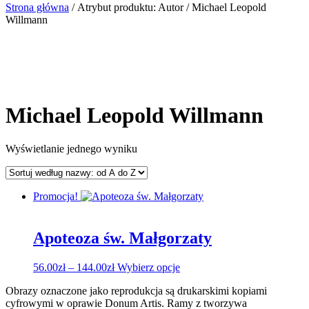
Strona główna
/ Atrybut produktu: Autor / Michael Leopold
Willmann
Michael Leopold Willmann
Wyświetlanie jednego wyniku
Promocja!
Apoteoza św. Małgorzaty
Zakres
Ten
56.00
zł
–
144.00
zł
Wybierz opcje
cen:
produkt
Obrazy oznaczone jako reprodukcja są drukarskimi kopiami
od
ma
cyfrowymi w oprawie Donum Artis. Ramy z tworzywa
56.00zł
wiele