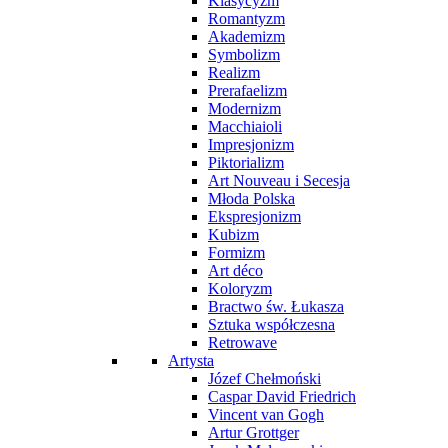
Klasycyzm
Romantyzm
Akademizm
Symbolizm
Realizm
Prerafaelizm
Modernizm
Macchiaioli
Impresjonizm
Piktorializm
Art Nouveau i Secesja
Młoda Polska
Ekspresjonizm
Kubizm
Formizm
Art déco
Koloryzm
Bractwo św. Łukasza
Sztuka współczesna
Retrowave
Artysta
Józef Chełmoński
Caspar David Friedrich
Vincent van Gogh
Artur Grottger