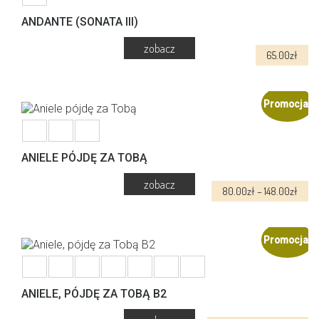
Opcje
można
ANDANTE (SONATA III)
wybrać
na
65.00
zł
stronie
produktu
Promocja!
ANIELE PÓJDĘ ZA TOBĄ
Zakr
80.00
zł
–
148.00
zł
cen:
Ten
od
produkt
80.0
ma
Promocja!
do
wiele
148.0
wariantów.
Opcje
można
ANIELE, PÓJDĘ ZA TOBĄ B2
wybrać