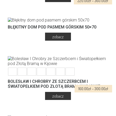
Zakr
220.00
zł
–
360.00
zł
stronie
cen:
produktu
Ten
od
produkt
220.
ma
do
wiele
360.
BŁĘKITNY DOM POD PASMEM GÓRSKIM 50×70
wariantów.
Opcje
można
wybrać
na
130.00
zł
stronie
produktu
BOLESŁAW I CHROBRY ZE SZCZERBCEM I
ŚWIATOPEŁKIEM POD ZŁOTĄ BRAMĄ W KIJOWIE
Zakr
160.00
zł
–
300.00
zł
cen:
od
160.0
Ten
do
produkt
300.
ma