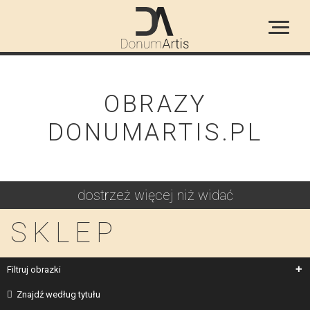
OBRAZY
DONUMARTIS.PL
dostrzeż więcej niż widać
SKLEP
Filtruj obrazki
Znajdź według tytułu