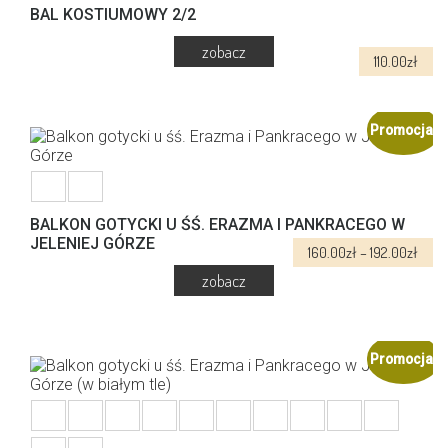
BAL KOSTIUMOWY 2/2
110.00
zł
Promocja!
BALKON GOTYCKI U ŚŚ. ERAZMA I PANKRACEGO W
JELENIEJ GÓRZE
Zakr
160.00
zł
–
192.00
zł
cen:
od
160.0
Ten
do
produkt
192.0
ma
Promocja!
wiele
wariantów.
Opcje
można