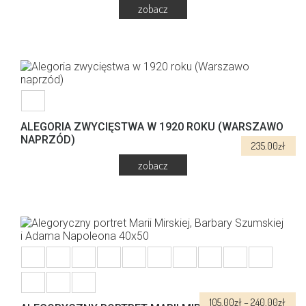
można
wybrać
na
100.00
zł
stronie
produktu
ALEGORIA ZWYCIĘSTWA W 1920 ROKU (WARSZAWO
NAPRZÓD)
235.00
zł
Zakr
105.00
zł
–
240.00
zł