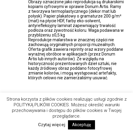
Obrazy oznaczone jako reprodukcja są drukarskimi
można
kopiami cyfrowymi w oprawie Donum Artis. Ramy
wybrać
z tworzywa termoplastycznego (dekor mat lub
na
połysk). Papier plakatowy o gramaturze 200 g/m²
stronie
(mat) na płycie HDF, farby eko-solwent,
antyrefleksyjny laminat zapewniający trwałość
produktu
podłoża oraz żywotność koloru. Waga podawana w
przybliżeniu ±0,5 kg
Reprodukcje malarstwa w znacznej części nie
zachowują oryginalnych proporcji muzealnych.
Oferta grafik zawiera reprinty oraz wzory poddane
wyraźnej obróbce w aplikacjach (przez Donum
Artis lub innych autorów). Ze względu na
historyczność prezentowanych dzieł sztuki, nie
każdy źródłowy obraz poddano fotocyfrowej
zmianie kolorów, i mogą występować artefakty,
których celowo nie zamierzaliśmy usuwać.
Strona korzysta z plików cookies realizując usługi zgodnie z
POLITYKĄ PLIKÓW COOKIES. Możesz określić warunki
Czas realizacji zamówienia to 1-5 dni roboczych, a
koszt dostawy już od 12 zł. Zamówienie > 300zł?
przechowywania i dostępu do plików cookies w Twojej
Wysyłka spada do 0!
przeglądarce.
W przypadku zamówień hurtowych mile widziany
wcześniejszy
Kontakt
odnośnie systemu
Czytaj więcej
Akceptuję
rabatowego lub konta w Sklepie.