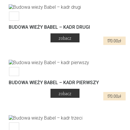
ma
wiele
wariantów.
Opcje
można
BUDOWA WIEŻY BABEL – KADR DRUGI
wybrać
na
170.00
zł
stronie
produktu
BUDOWA WIEŻY BABEL – KADR PIERWSZY
170.00
zł