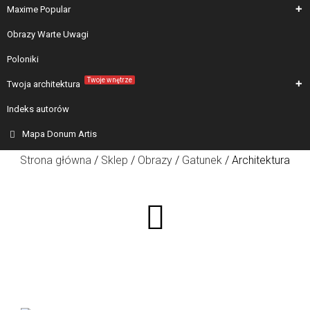
Maxime Popular
Obrazy Warte Uwagi
Poloniki
Twoje wnętrze
Twoja architektura
Indeks autorów
Mapa Donum Artis
Strona główna
/
Sklep
/
Obrazy
/
Gatunek
/ Architektura