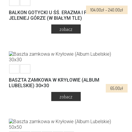
wybrać
na
Zakr
104.00
zł
–
240.00
zł
stronie
BALKON GOTYCKI U ŚŚ. ERAZMA I PANKRACEGO W
cen:
produktu
JELENIEJ GÓRZE (W BIAŁYM TLE)
od
104.0
do
240.
Ten
produkt
ma
wiele
wariantów.
Opcje
można
wybrać
BASZTA ZAMKOWA W KRYŁOWIE (ALBUM
na
LUBELSKIE) 30×30
65.00
zł
stronie
produktu
Ten
produkt
ma
wiele
wariantów.