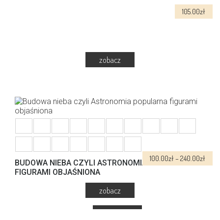
na
105.00
zł
stronie
produktu
Dowiedz się więcej
Zakr
100.00
zł
–
240.00
zł
BUDOWA NIEBA CZYLI ASTRONOMIA POPULARNA
cen:
FIGURAMI OBJAŚNIONA
od
100.0
do
240.
Ten
produkt