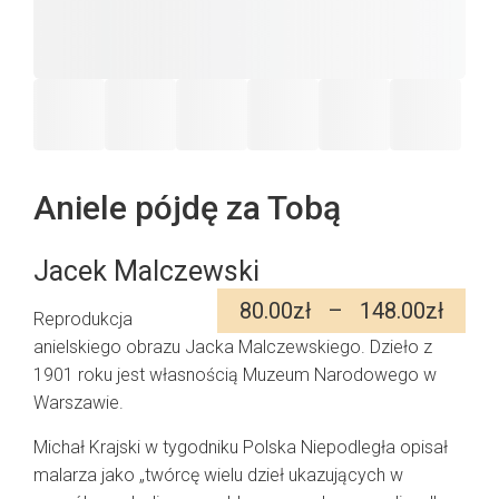
Aniele pójdę za Tobą
Jacek Malczewski
Zakr
80.00
zł
–
148.00
zł
Reprodukcja
cen:
anielskiego obrazu Jacka Malczewskiego. Dzieło z
od
80.0
1901 roku jest własnością Muzeum Narodowego w
do
Warszawie.
148.
Michał Krajski w tygodniku Polska Niepodległa opisał
malarza jako „twórcę wielu dzieł ukazujących w