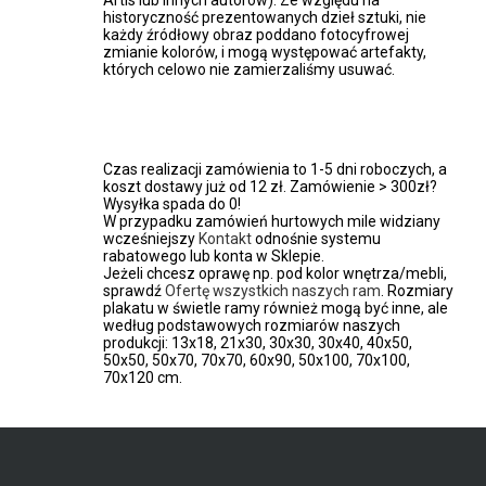
Artis lub innych autorów). Ze względu na
historyczność prezentowanych dzieł sztuki, nie
każdy źródłowy obraz poddano fotocyfrowej
zmianie kolorów, i mogą występować artefakty,
których celowo nie zamierzaliśmy usuwać.
Czas realizacji zamówienia to 1-5 dni roboczych, a
koszt dostawy już od 12 zł. Zamówienie > 300zł?
Wysyłka spada do 0!
W przypadku zamówień hurtowych mile widziany
wcześniejszy
Kontakt
odnośnie systemu
rabatowego lub konta w Sklepie.
Jeżeli chcesz oprawę np. pod kolor wnętrza/mebli,
sprawdź
Ofertę wszystkich naszych ram
. Rozmiary
plakatu w świetle ramy również mogą być inne, ale
według podstawowych rozmiarów naszych
produkcji: 13x18, 21x30, 30x30, 30x40, 40x50,
50x50, 50x70, 70x70, 60x90, 50x100, 70x100,
70x120 cm.