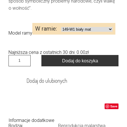
sposób symboliczny problemy narodowe, czyli walkę
o wolność”.
Model ramy
Najniższa cena z ostatnich 30 dni:
0.00
zł
Dodaj do koszyka
Dodaj do ulubionych
Save
Informacje dodatkowe
Rodzaj
Reprodukcja malarstwa