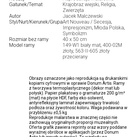
Gatunek/Temat
Krajobraz wiejski
,
Religia
,
Zwierzęta
Autor
Jacek Malczewski
Styl/Nurt/Kierunek/Grupa
Art Nouveau / Secesja
,
Impresjonizm
,
Młoda Polska
,
Symbolizm
Rozmiar bez ramy
40 x 50 cm
Model ramy
149-W1 biały mat
,
400-02M
złoty
,
563-II-605 złoty
przecierany
Obrazy oznaczone jako reprodukcja są drukarskimi
kopiami cyfrowymi w oprawie Donum Artis. Ramy
z tworzywa termoplastycznego (dekor mat lub
połysk). Papier plakatowy o gramaturze 200 g/m²
(mat) na płycie HDF, farby eko-solwent,
antyrefleksyjny laminat zapewniający trwałość
podłoża oraz żywotność koloru. Waga podawana w
przybliżeniu ±0,5 kg
Reprodukcje malarstwa w znacznej części nie
zachowują oryginalnych proporcji muzealnych.
Oferta grafik zawiera reprinty oraz wzory poddane
wyraźnej obróbce w aplikacjach (przez Donum