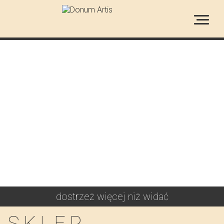
ANIELE PÓJDĘ ZA
TOBĄ
JACEK MALCZEWSKI
dostrzeż więcej niż widać
SKLEP