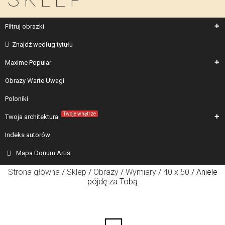
Filtruj obrazki
Znajdź według tytułu
Maxime Popular
Obrazy Warte Uwagi
Poloniki
Twoje wnętrze
Twoja architektura
Indeks autorów
Mapa Donum Artis
Strona główna
/
Sklep
/
Obrazy
/
Wymiary
/
40 x 50
/ Aniele
pójdę za Tobą