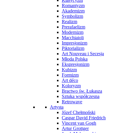
Klasycyzm
Romantyzm
Akademizm
Symbolizm
Realizm
Prerafaelizm
Modernizm
Macchiaioli
Impresjonizm
Piktorializm
Art Nouveau i Secesja
Młoda Polska
Ekspresjonizm
Kubizm
Formizm
Art déco
Koloryzm
Bractwo św. Łukasza
Sztuka współczesna
Retrowave
Artysta
Józef Chełmoński
Caspar David Friedrich
Vincent van Gogh
Artur Grottger