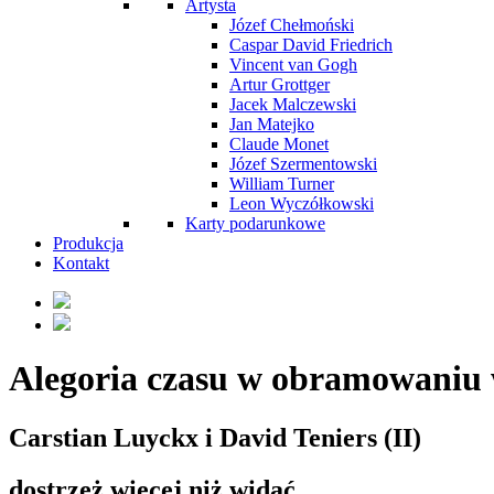
Artysta
Józef Chełmoński
Caspar David Friedrich
Vincent van Gogh
Artur Grottger
Jacek Malczewski
Jan Matejko
Claude Monet
Józef Szermentowski
William Turner
Leon Wyczółkowski
Karty podarunkowe
Produkcja
Kontakt
Alegoria czasu w obramowaniu 
Carstian Luyckx i David Teniers (II)
dostrzeż więcej niż widać