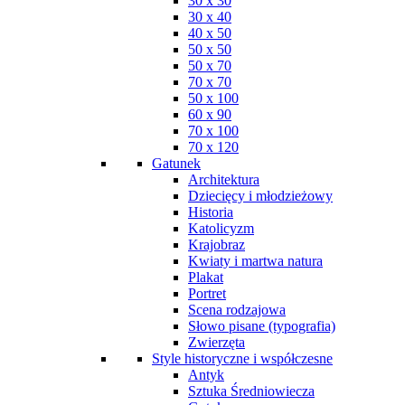
30 x 30
30 x 40
40 x 50
50 x 50
50 x 70
70 x 70
50 x 100
60 x 90
70 x 100
70 x 120
Gatunek
Architektura
Dziecięcy i młodzieżowy
Historia
Katolicyzm
Krajobraz
Kwiaty i martwa natura
Plakat
Portret
Scena rodzajowa
Słowo pisane (typografia)
Zwierzęta
Style historyczne i współczesne
Antyk
Sztuka Średniowiecza