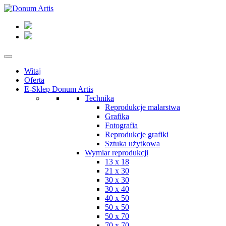
Witaj
Oferta
E-Sklep Donum Artis
Technika
Reprodukcje malarstwa
Grafika
Fotografia
Reprodukcje grafiki
Sztuka użytkowa
Wymiar reprodukcji
13 x 18
21 x 30
30 x 30
30 x 40
40 x 50
50 x 50
50 x 70
70 x 70