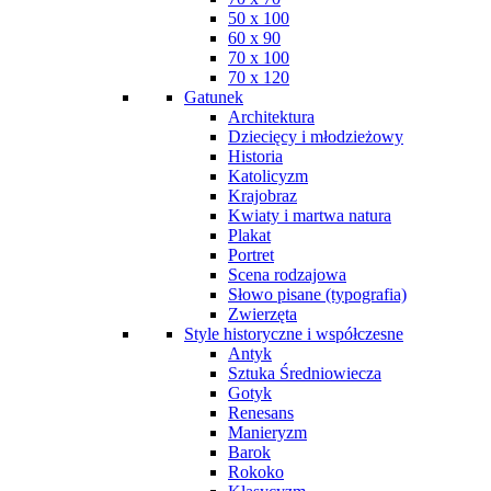
50 x 100
60 x 90
70 x 100
70 x 120
Gatunek
Architektura
Dziecięcy i młodzieżowy
Historia
Katolicyzm
Krajobraz
Kwiaty i martwa natura
Plakat
Portret
Scena rodzajowa
Słowo pisane (typografia)
Zwierzęta
Style historyczne i współczesne
Antyk
Sztuka Średniowiecza
Gotyk
Renesans
Manieryzm
Barok
Rokoko