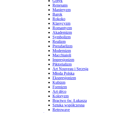
Gotyk
Renesans
Manieryzm
Barok
Rokoko
Klasycyzm
Romantyzm
Akademizm
Symbolizm
Realizm
Prerafaelizm
Modernizm
Macchiaioli
Impresjonizm
Piktorializm
Art Nouveau i Secesja
Młoda Polska
Ekspresjonizm
Kubizm
Formizm
Art déco
Koloryzm
Bractwo św. Łukasza
Sztuka współczesna
Retrowave