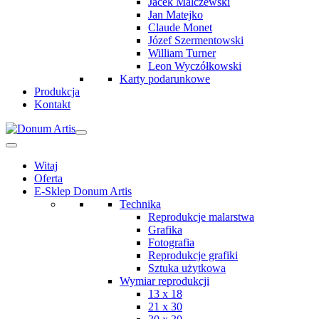
Jacek Malczewski
Jan Matejko
Claude Monet
Józef Szermentowski
William Turner
Leon Wyczółkowski
Karty podarunkowe
Produkcja
Kontakt
Witaj
Oferta
E-Sklep Donum Artis
Technika
Reprodukcje malarstwa
Grafika
Fotografia
Reprodukcje grafiki
Sztuka użytkowa
Wymiar reprodukcji
13 x 18
21 x 30