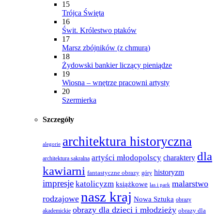
15
Trójca Święta
16
Świt. Królestwo ptaków
17
Marsz zbójników (z chmurą)
18
Żydowski bankier liczący pieniądze
19
Wiosna – wnętrze pracowni artysty
20
Szermierka
Szczegóły
architektura historyczna
alegorie
dla
artyści młodopolscy
charaktery
architektura sakralna
kawiarni
historyzm
fantastyczne obrazy
góry
impresje
malarstwo
katolicyzm
książkowe
las i park
nasz kraj
rodzajowe
Nowa Sztuka
obrazy
obrazy dla dzieci i młodzieży
obrazy dla
akademickie