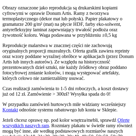
cen:
produkt
na
Obrazy oznaczone jako reprodukcja są drukarskimi kopiami
od
ma
stronie
cyfrowymi w oprawie Donum Artis. Ramy z tworzywa
130.00zł
wiele
produktu
termoplastycznego (dekor mat lub połysk). Papier plakatowy o
do
wariantów.
gramaturze 200 g/m² (mat) na płycie HDF, farby eko-solwent,
240.00zł
Opcje
antyrefleksyjny laminat zapewniający trwałość podłoża oraz
można
żywotność koloru. Waga podawana w przybliżeniu ±0,5 kg
wybrać
na
Reprodukcje malarstwa w znacznej części nie zachowują
stronie
oryginalnych proporcji muzealnych. Oferta grafik zawiera reprinty
produktu
oraz wzory poddane wyraźnej obróbce w aplikacjach (przez Donum
Artis lub innych autorów). Ze względu na historyczność
prezentowanych dzieł sztuki, nie każdy źródłowy obraz poddano
fotocyfrowej zmianie kolorów, i mogą występować artefakty,
których celowo nie zamierzaliśmy usuwać.
Czas realizacji zamówienia to 1-5 dni roboczych, a koszt dostawy
już od 12 zł. Zamówienie > 300zł? Wysyłka spada do 0!
W przypadku zamówień hurtowych mile widziany wcześniejszy
Kontakt
odnośnie systemu rabatowego lub konta w Sklepie.
Jeżeli chcesz oprawę np. pod kolor wnętrza/mebli, sprawdź
Ofertę
wszystkich naszych ram
. Rozmiary plakatu w świetle ramy również
mogą być inne, ale według podstawowych rozmiarów naszych