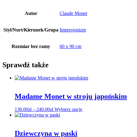
Autor
Claude Monet
Styl/Nurt/Kierunek/Grupa
Impresjonizm
Rozmiar bez ramy
60 x 90 cm
Sprawdź także
Madame Monet w stroju japońskim
Zakres
Ten
130.00
zł
–
240.00
zł
Wybierz opcje
cen:
produkt
od
ma
130.00zł
wiele
do
wariantów.
Dziewczyna w paski
240.00zł
Opcje