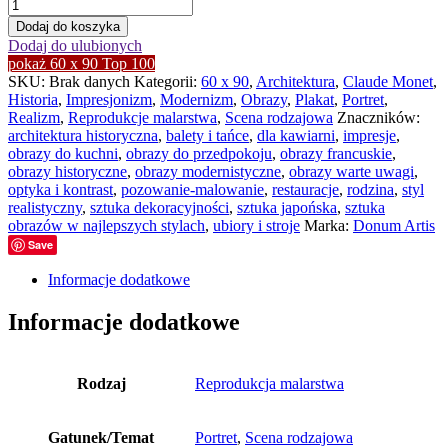
ilość
Madame
Dodaj do koszyka
Monet
Dodaj do ulubionych
w
pokaż 60 x 90 Top 100
stroju
SKU:
Brak danych
Kategorii:
60 x 90
,
Architektura
,
Claude Monet
,
japońskim
Historia
,
Impresjonizm
,
Modernizm
,
Obrazy
,
Plakat
,
Portret
,
60x90
Realizm
,
Reprodukcje malarstwa
,
Scena rodzajowa
Znaczników:
architektura historyczna
,
balety i tańce
,
dla kawiarni
,
impresje
,
obrazy do kuchni
,
obrazy do przedpokoju
,
obrazy francuskie
,
obrazy historyczne
,
obrazy modernistyczne
,
obrazy warte uwagi
,
optyka i kontrast
,
pozowanie-malowanie
,
restauracje
,
rodzina
,
styl
realistyczny
,
sztuka dekoracyjności
,
sztuka japońska
,
sztuka
obrazów w najlepszych stylach
,
ubiory i stroje
Marka:
Donum Artis
Save
Informacje dodatkowe
Informacje dodatkowe
Rodzaj
Reprodukcja malarstwa
Gatunek/Temat
Portret
,
Scena rodzajowa