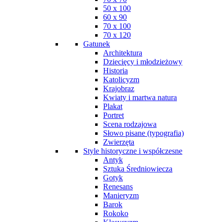
50 x 100
60 x 90
70 x 100
70 x 120
Gatunek
Architektura
Dziecięcy i młodzieżowy
Historia
Katolicyzm
Krajobraz
Kwiaty i martwa natura
Plakat
Portret
Scena rodzajowa
Słowo pisane (typografia)
Zwierzęta
Style historyczne i współczesne
Antyk
Sztuka Średniowiecza
Gotyk
Renesans
Manieryzm
Barok
Rokoko