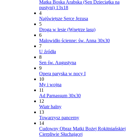
Matka Boska Arabska (Sen Dzieciątka na
pustyni) 13x18
4
Najświętsze Serce Jezusa
5
Droga w lesie (Wnętrze lasu)
6
Malowidło ścienne: św. Anna 30x30
7
U źródła
8
Sen św. Augustyna
9
Opera paryska w nocy I
10
My i wojna
11
Ad Parnassum 30x30
12
Wiatr halny
13
Towarzysz pancerny
14
Cudowny Obraz Matki Bożej Rokitniańskiej
Cierpliwie Słuchającej