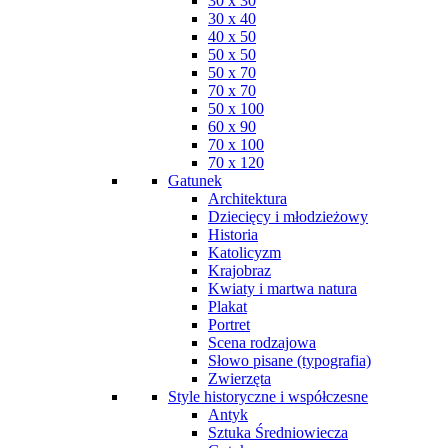
30 x 30
30 x 40
40 x 50
50 x 50
50 x 70
70 x 70
50 x 100
60 x 90
70 x 100
70 x 120
Gatunek
Architektura
Dziecięcy i młodzieżowy
Historia
Katolicyzm
Krajobraz
Kwiaty i martwa natura
Plakat
Portret
Scena rodzajowa
Słowo pisane (typografia)
Zwierzęta
Style historyczne i współczesne
Antyk
Sztuka Średniowiecza