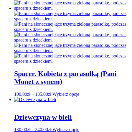
cen:
produkt
od
ma
130.00zł
wiele
do
wariantów.
300.00zł
Opcje
można
wybrać
na
stronie
produktu
Spacer. Kobieta z parasolką (Pani
Monet z synem)
Zakres
Ten
100.00
zł
–
185.00
zł
Wybierz opcje
cen:
produkt
od
ma
100.00zł
wiele
do
wariantów.
Dziewczyna w bieli
185.00zł
Opcje
można
Zakres
Ten
130.00
zł
–
240.00
zł
Wybierz opcje
wybrać