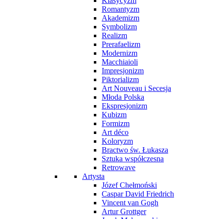
Klasycyzm
Romantyzm
Akademizm
Symbolizm
Realizm
Prerafaelizm
Modernizm
Macchiaioli
Impresjonizm
Piktorializm
Art Nouveau i Secesja
Młoda Polska
Ekspresjonizm
Kubizm
Formizm
Art déco
Koloryzm
Bractwo św. Łukasza
Sztuka współczesna
Retrowave
Artysta
Józef Chełmoński
Caspar David Friedrich
Vincent van Gogh
Artur Grottger