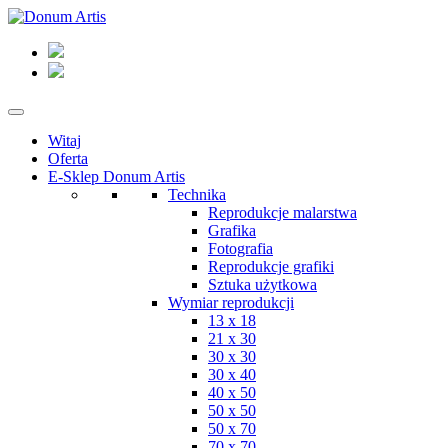
Witaj
Oferta
E-Sklep Donum Artis
Technika
Reprodukcje malarstwa
Grafika
Fotografia
Reprodukcje grafiki
Sztuka użytkowa
Wymiar reprodukcji
13 x 18
21 x 30
30 x 30
30 x 40
40 x 50
50 x 50
50 x 70
70 x 70