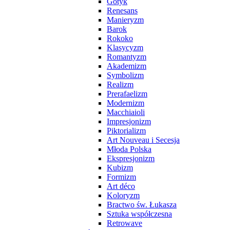
Gotyk
Renesans
Manieryzm
Barok
Rokoko
Klasycyzm
Romantyzm
Akademizm
Symbolizm
Realizm
Prerafaelizm
Modernizm
Macchiaioli
Impresjonizm
Piktorializm
Art Nouveau i Secesja
Młoda Polska
Ekspresjonizm
Kubizm
Formizm
Art déco
Koloryzm
Bractwo św. Łukasza
Sztuka współczesna
Retrowave