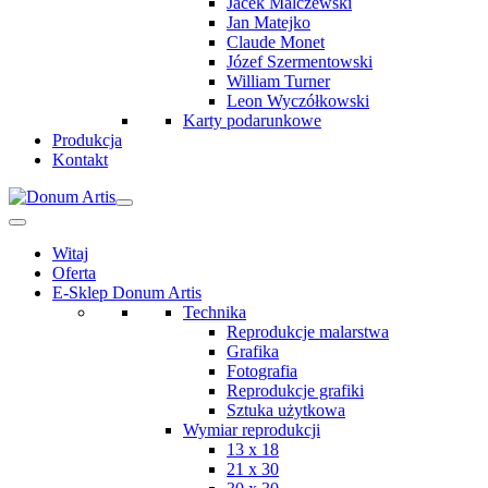
Jacek Malczewski
Jan Matejko
Claude Monet
Józef Szermentowski
William Turner
Leon Wyczółkowski
Karty podarunkowe
Produkcja
Kontakt
Witaj
Oferta
E-Sklep Donum Artis
Technika
Reprodukcje malarstwa
Grafika
Fotografia
Reprodukcje grafiki
Sztuka użytkowa
Wymiar reprodukcji
13 x 18
21 x 30