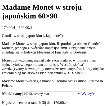
Madame Monet w stroju
japońskim 60×90
Zakres
170.00
zł
–
300.00
zł
cen:
Camila w stroju japońskim („Japonerie”)
od
170.00zł
Madame Monet w stroju japońskim. Reprodukcja obrazu Claude’a
do
Moneta, jednego z twórców Impresjonizmu. Oryginalne dzieło
300.00zł
znajduje się w kolekcji Museum of Fine Arts w Bostonie.
Monet był wzorcem, niemal całe życie malując w impresyjnym
stylu. Tytułowi jego obrazu „Impresja. Wschód słońca”
zawdzięczamy nazwę grupy nowoczesnych artystów, którzy niejako
zmienili bieg malarstwa i kierunek sztuki w XIX wieku.
Madame Monet wearing a kimono. Donum Artis Edition. Printed in
Poland.
Model ramy
Wyczyść
Najniższa cena z ostatnich 30 dni:
170.00
zł