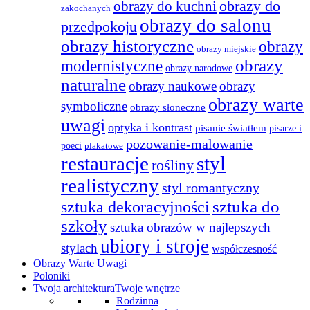
obrazy do
obrazy do kuchni
zakochanych
obrazy do salonu
przedpokoju
obrazy historyczne
obrazy
obrazy miejskie
obrazy
modernistyczne
obrazy narodowe
naturalne
obrazy naukowe
obrazy
obrazy warte
symboliczne
obrazy słoneczne
uwagi
optyka i kontrast
pisanie światłem
pisarze i
pozowanie-malowanie
poeci
plakatowe
restauracje
styl
rośliny
realistyczny
styl romantyczny
sztuka do
sztuka dekoracyjności
szkoły
sztuka obrazów w najlepszych
ubiory i stroje
stylach
współczesność
Obrazy Warte Uwagi
Poloniki
Twoja architektura
Twoje wnętrze
Rodzinna