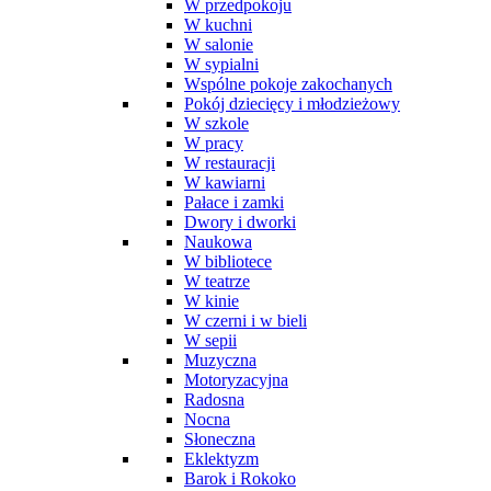
W przedpokoju
W kuchni
W salonie
W sypialni
Wspólne pokoje zakochanych
Pokój dziecięcy i młodzieżowy
W szkole
W pracy
W restauracji
W kawiarni
Pałace i zamki
Dwory i dworki
Naukowa
W bibliotece
W teatrze
W kinie
W czerni i w bieli
W sepii
Muzyczna
Motoryzacyjna
Radosna
Nocna
Słoneczna
Eklektyzm
Barok i Rokoko