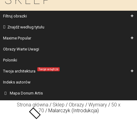
Filtruj obrazki
Znajdź według tytułu
Maxime Popular
Obrazy Warte Uwagi
Poloniki
Twoje wnętrze
Twoja architektura
Indeks autorów
Mapa Donum Artis
Strona główna
/
Sklep
/
Obrazy
/
Wymiary
/
50 x
70
/ Malarczyk (Introdukcja)