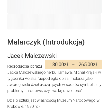
Malarczyk (Introdukcja)
Jacek Malczewski
Zakr
130.00
zł
–
265.00
zł
Reprodukcja obrazu
cen:
Jacka Malczewskiego herbu Tarnawa. Michał Krajski w
od
130.
tygodniku Polska Niepodległa opisał malarza jako
do
„twórcę wielu dzieł ukazujących w sposób symboliczny
265.
problemy narodowe, czyli walkę o wolność”.
Dzieło sztuki jest własnością Muzeum Narodowego w
Krakowie, 1890 rok.