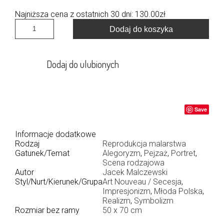
Najniższa cena z ostatnich 30 dni:
130.00
zł
Dodaj do koszyka
Dodaj do ulubionych
Save
Informacje dodatkowe
Rodzaj
Reprodukcja malarstwa
Gatunek/Temat
Alegoryzm
,
Pejzaż
,
Portret
,
Scena rodzajowa
Autor
Jacek Malczewski
Styl/Nurt/Kierunek/Grupa
Art Nouveau / Secesja
,
Impresjonizm
,
Młoda Polska
,
Realizm
,
Symbolizm
Rozmiar bez ramy
50 x 70 cm