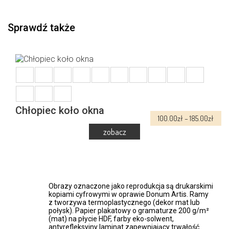
Sprawdź także
Chłopiec koło okna
Zakr
100.00
zł
–
185.00
zł
cen:
od
100.0
Ten
do
produkt
185.0
ma
wiele
Obrazy oznaczone jako reprodukcja są drukarskimi
wariantów.
kopiami cyfrowymi w oprawie Donum Artis. Ramy
Opcje
z tworzywa termoplastycznego (dekor mat lub
można
połysk). Papier plakatowy o gramaturze 200 g/m²
wybrać
(mat) na płycie HDF, farby eko-solwent,
antyrefleksyjny laminat zapewniający trwałość