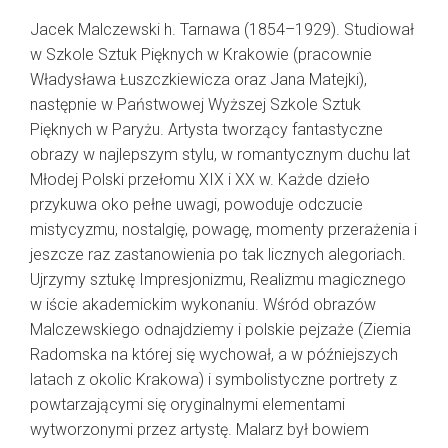
Jacek Malczewski h. Tarnawa (1854–1929). Studiował
w Szkole Sztuk Pięknych w Krakowie (pracownie
Władysława Łuszczkiewicza oraz Jana Matejki),
następnie w Państwowej Wyższej Szkole Sztuk
Pięknych w Paryżu. Artysta tworzący fantastyczne
obrazy w najlepszym stylu, w romantycznym duchu lat
Młodej Polski przełomu XIX i XX w. Każde dzieło
przykuwa oko pełne uwagi, powoduje odczucie
mistycyzmu, nostalgię, powagę, momenty przerażenia i
jeszcze raz zastanowienia po tak licznych alegoriach.
Ujrzymy sztukę Impresjonizmu, Realizmu magicznego
w iście akademickim wykonaniu. Wśród obrazów
Malczewskiego odnajdziemy i polskie pejzaże (Ziemia
Radomska na której się wychował, a w późniejszych
latach z okolic Krakowa) i symbolistyczne portrety z
powtarzającymi się oryginalnymi elementami
wytworzonymi przez artystę. Malarz był bowiem