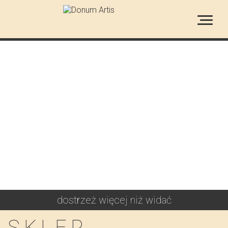
MALARCZYK
(INTRODUKCJA)
JACEK MALCZEWSKI
dostrzeż więcej niż widać
SKLEP