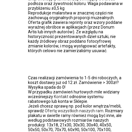
na
podłoża oraz żywotność koloru. Waga podawana w
stronie
przybliżeniu ±0,5 kg
produktu
Reprodukcje malarstwa w znacznej części nie
zachowują oryginalnych proporcji muzealnych.
Oferta grafik zawiera reprinty oraz wzory poddane
wyraźnej obróbce w aplikacjach (przez Donum
Artis lub innych autorów). Ze względu na
historyczność prezentowanych dzieł sztuki, nie
każdy źródłowy obraz poddano fotocyfrowej
zmianie kolorów, i mogą występować artefakty,
których celowo nie zamierzaliśmy usuwać.
Czas realizacji zamówienia to 1-5 dni roboczych, a
koszt dostawy już od 12 zł. Zamówienie > 300zł?
Wysyłka spada do 0!
W przypadku zamówień hurtowych mile widziany
wcześniejszy
Kontakt
odnośnie systemu
rabatowego lub konta w Sklepie.
Jeżeli chcesz oprawę np. pod kolor wnętrza/mebli,
sprawdź
Ofertę wszystkich naszych ram
. Rozmiary
plakatu w świetle ramy również mogą być inne, ale
według podstawowych rozmiarów naszych
produkcji: 13x18, 21x30, 30x30, 30x40, 40x50,
50x50, 50x70, 70x70, 60x90, 50x100, 70x100,