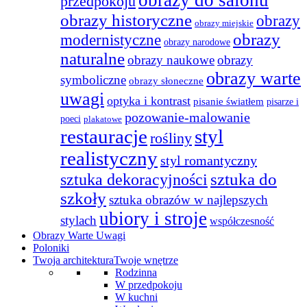
przedpokoju
obrazy historyczne
obrazy
obrazy miejskie
obrazy
modernistyczne
obrazy narodowe
naturalne
obrazy naukowe
obrazy
obrazy warte
symboliczne
obrazy słoneczne
uwagi
optyka i kontrast
pisanie światłem
pisarze i
pozowanie-malowanie
poeci
plakatowe
restauracje
styl
rośliny
realistyczny
styl romantyczny
sztuka do
sztuka dekoracyjności
szkoły
sztuka obrazów w najlepszych
ubiory i stroje
stylach
współczesność
Obrazy Warte Uwagi
Poloniki
Twoja architektura
Twoje wnętrze
Rodzinna
W przedpokoju
W kuchni