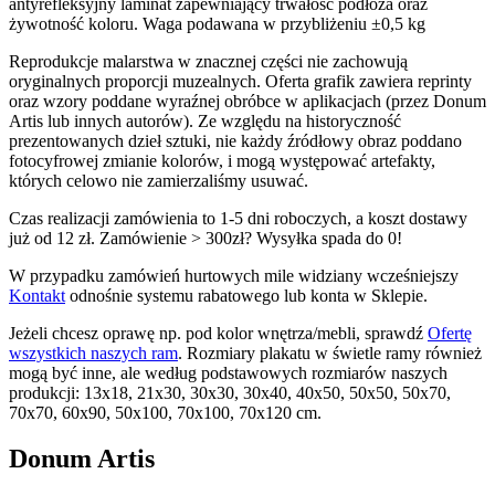
antyrefleksyjny laminat zapewniający trwałość podłoża oraz
można
żywotność koloru. Waga podawana w przybliżeniu ±0,5 kg
wybrać
na
Reprodukcje malarstwa w znacznej części nie zachowują
stronie
oryginalnych proporcji muzealnych. Oferta grafik zawiera reprinty
produktu
oraz wzory poddane wyraźnej obróbce w aplikacjach (przez Donum
Artis lub innych autorów). Ze względu na historyczność
prezentowanych dzieł sztuki, nie każdy źródłowy obraz poddano
fotocyfrowej zmianie kolorów, i mogą występować artefakty,
których celowo nie zamierzaliśmy usuwać.
Czas realizacji zamówienia to 1-5 dni roboczych, a koszt dostawy
już od 12 zł. Zamówienie > 300zł? Wysyłka spada do 0!
W przypadku zamówień hurtowych mile widziany wcześniejszy
Kontakt
odnośnie systemu rabatowego lub konta w Sklepie.
Jeżeli chcesz oprawę np. pod kolor wnętrza/mebli, sprawdź
Ofertę
wszystkich naszych ram
. Rozmiary plakatu w świetle ramy również
mogą być inne, ale według podstawowych rozmiarów naszych
produkcji: 13x18, 21x30, 30x30, 30x40, 40x50, 50x50, 50x70,
70x70, 60x90, 50x100, 70x100, 70x120 cm.
Donum Artis