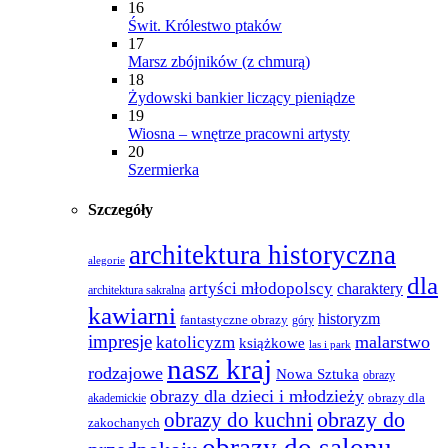
16
Świt. Królestwo ptaków
17
Marsz zbójników (z chmurą)
18
Żydowski bankier liczący pieniądze
19
Wiosna – wnętrze pracowni artysty
20
Szermierka
Szczegóły
architektura historyczna
alegorie
dla
artyści młodopolscy
charaktery
architektura sakralna
kawiarni
historyzm
fantastyczne obrazy
góry
impresje
malarstwo
katolicyzm
książkowe
las i park
nasz kraj
rodzajowe
Nowa Sztuka
obrazy
obrazy dla dzieci i młodzieży
obrazy dla
akademickie
obrazy do
obrazy do kuchni
zakochanych
obrazy do salonu