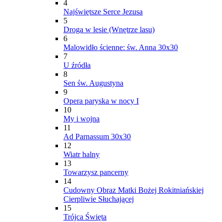
4
Najświętsze Serce Jezusa
5
Droga w lesie (Wnętrze lasu)
6
Malowidło ścienne: św. Anna 30x30
7
U źródła
8
Sen św. Augustyna
9
Opera paryska w nocy I
10
My i wojna
11
Ad Parnassum 30x30
12
Wiatr halny
13
Towarzysz pancerny
14
Cudowny Obraz Matki Bożej Rokitniańskiej
Cierpliwie Słuchającej
15
Trójca Święta