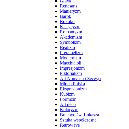
Gotyk
Renesans
Manieryzm
Barok
Rokoko
Klasycyzm
Romantyzm
Akademizm
Symbolizm
Realizm
Prerafaelizm
Modernizm
Macchiaioli
Impresjonizm
Piktorializm
Art Nouveau i Secesja
Młoda Polska
Ekspresjonizm
Kubizm
Formizm
Art déco
Koloryzm
Bractwo św. Łukasza
Sztuka współczesna
Retrowave