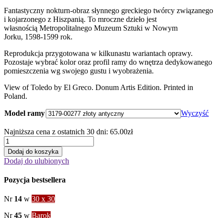
cen:
Fantastyczny nokturn-obraz słynnego greckiego twórcy związanego
od
i kojarzonego z Hiszpanią. To mroczne dzieło jest
65.00zł
własnością Metropolitalnego Muzeum Sztuki w Nowym
do
Jorku, 1598-1599 rok.
120.00zł
Reprodukcja przygotowana w kilkunastu wariantach oprawy.
Pozostaje wybrać kolor oraz profil ramy do wnętrza dedykowanego
pomieszczenia wg swojego gustu i wyobrażenia.
View of Toledo by El Greco. Donum Artis Edition. Printed in
Poland.
Model ramy
Wyczyść
Najniższa cena z ostatnich 30 dni:
65.00
zł
ilość
Widok
Dodaj do koszyka
Toledo
Dodaj do ulubionych
Pozycja bestsellera
Nr
14
w
30 x 30
Nr
45
w
Barok