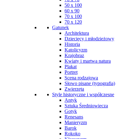
50 x 100
60 x 90
70 x 100
70 x 120
Gatunek
Architektura
Dziecięcy i młodzieżowy
Historia
Katolicyzm
Krajobraz
Kwiaty i martwa natura
Plakat
Portret
Scena rodzajowa
Słowo pisane (typografia)
Zwierzęta
Style historyczne i współczesne
Antyk
Sztuka Średniowiecza
Gotyk
Renesans
Manieryzm
Barok
Rokoko