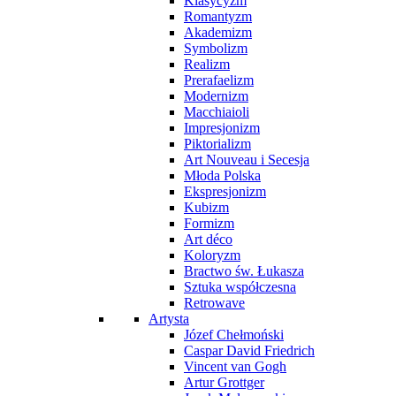
Klasycyzm
Romantyzm
Akademizm
Symbolizm
Realizm
Prerafaelizm
Modernizm
Macchiaioli
Impresjonizm
Piktorializm
Art Nouveau i Secesja
Młoda Polska
Ekspresjonizm
Kubizm
Formizm
Art déco
Koloryzm
Bractwo św. Łukasza
Sztuka współczesna
Retrowave
Artysta
Józef Chełmoński
Caspar David Friedrich
Vincent van Gogh
Artur Grottger