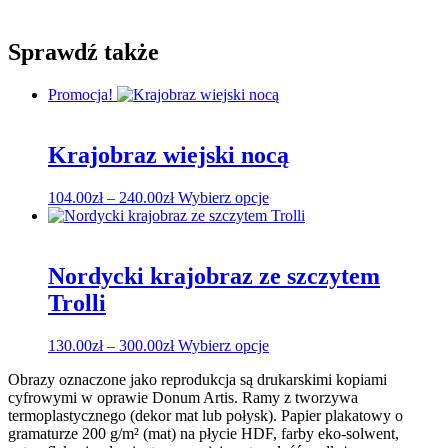
Sprawdź także
Promocja!
Krajobraz wiejski nocą
Zakres
Ten
104.00
zł
–
240.00
zł
Wybierz opcje
cen:
produkt
od
ma
104.00zł
wiele
do
wariantów.
Nordycki krajobraz ze szczytem
240.00zł
Opcje
Trolli
można
wybrać
na
Zakres
Ten
130.00
zł
–
300.00
zł
Wybierz opcje
stronie
cen:
produkt
produktu
Obrazy oznaczone jako reprodukcja są drukarskimi kopiami
od
ma
cyfrowymi w oprawie Donum Artis. Ramy z tworzywa
130.00zł
wiele
termoplastycznego (dekor mat lub połysk). Papier plakatowy o
do
wariantów.
gramaturze 200 g/m² (mat) na płycie HDF, farby eko-solwent,
300.00zł
Opcje