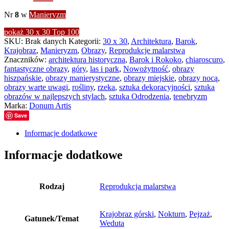
Nr
8
w
Manieryzm
pokaż 30 x 30 Top 100
SKU:
Brak danych
Kategorii:
30 x 30
,
Architektura
,
Barok
,
Krajobraz
,
Manieryzm
,
Obrazy
,
Reprodukcje malarstwa
Znaczników:
architektura historyczna
,
Barok i Rokoko
,
chiaroscuro
,
fantastyczne obrazy
,
góry
,
las i park
,
Nowożytność
,
obrazy
hiszpańskie
,
obrazy manierystyczne
,
obrazy miejskie
,
obrazy nocą
,
obrazy warte uwagi
,
rośliny
,
rzeka
,
sztuka dekoracyjności
,
sztuka
obrazów w najlepszych stylach
,
sztuka Odrodzenia
,
tenebryzm
Marka:
Donum Artis
Save
Informacje dodatkowe
Informacje dodatkowe
Rodzaj
Reprodukcja malarstwa
Krajobraz górski
,
Nokturn
,
Pejzaż
,
Gatunek/Temat
Weduta