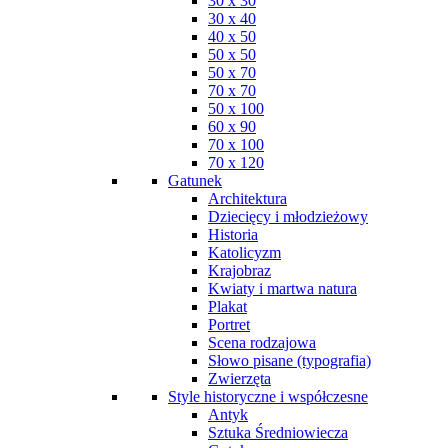
30 x 30
30 x 40
40 x 50
50 x 50
50 x 70
70 x 70
50 x 100
60 x 90
70 x 100
70 x 120
Gatunek
Architektura
Dziecięcy i młodzieżowy
Historia
Katolicyzm
Krajobraz
Kwiaty i martwa natura
Plakat
Portret
Scena rodzajowa
Słowo pisane (typografia)
Zwierzęta
Style historyczne i współczesne
Antyk
Sztuka Średniowiecza