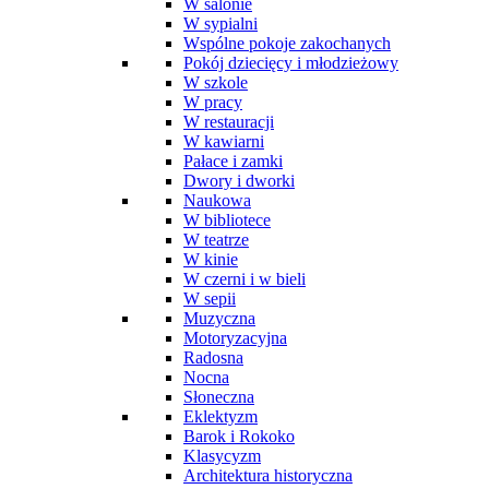
W salonie
W sypialni
Wspólne pokoje zakochanych
Pokój dziecięcy i młodzieżowy
W szkole
W pracy
W restauracji
W kawiarni
Pałace i zamki
Dwory i dworki
Naukowa
W bibliotece
W teatrze
W kinie
W czerni i w bieli
W sepii
Muzyczna
Motoryzacyjna
Radosna
Nocna
Słoneczna
Eklektyzm
Barok i Rokoko
Klasycyzm
Architektura historyczna