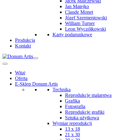
Jacek Malczewski
Jan Matejko
Claude Monet
Józef Szermentowski
William Turner
Leon Wyczółkowski
Karty podarunkowe
Produkcja
Kontakt
Witaj
Oferta
E-Sklep Donum Artis
Technika
Reprodukcje malarstwa
Grafika
Fotografia
Reprodukcje grafiki
Sztuka użytkowa
Wymiar reprodukcji
13 x 18
21 x 30