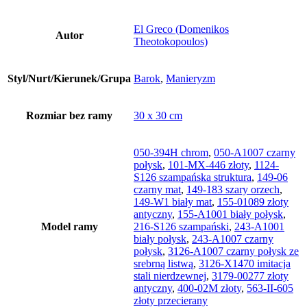
El Greco (Domenikos
Autor
Theotokopoulos)
Styl/Nurt/Kierunek/Grupa
Barok
,
Manieryzm
Rozmiar bez ramy
30 x 30 cm
050-394H chrom
,
050-A1007 czarny
połysk
,
101-MX-446 złoty
,
1124-
S126 szampańska struktura
,
149-06
czarny mat
,
149-183 szary orzech
,
149-W1 biały mat
,
155-01089 złoty
antyczny
,
155-A1001 biały połysk
,
Model ramy
216-S126 szampański
,
243-A1001
biały połysk
,
243-A1007 czarny
połysk
,
3126-A1007 czarny połysk ze
srebrną listwą
,
3126-X1470 imitacja
stali nierdzewnej
,
3179-00277 złoty
antyczny
,
400-02M złoty
,
563-II-605
złoty przecierany