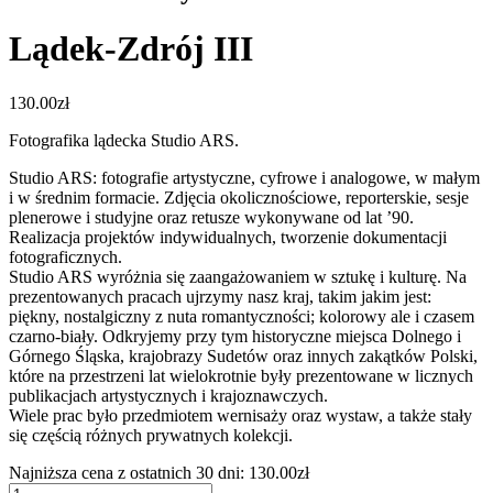
Lądek-Zdrój III
130.00
zł
Fotografika lądecka Studio ARS.
Studio ARS: fotografie artystyczne, cyfrowe i analogowe, w małym
i w średnim formacie. Zdjęcia okolicznościowe, reporterskie, sesje
plenerowe i studyjne oraz retusze wykonywane od lat ’90.
Realizacja projektów indywidualnych, tworzenie dokumentacji
fotograficznych.
Studio ARS wyróżnia się zaangażowaniem w sztukę i kulturę. Na
prezentowanych pracach ujrzymy nasz kraj, takim jakim jest:
piękny, nostalgiczny z nuta romantyczności; kolorowy ale i czasem
czarno-biały. Odkryjemy przy tym historyczne miejsca Dolnego i
Górnego Śląska, krajobrazy Sudetów oraz innych zakątków Polski,
które na przestrzeni lat wielokrotnie były prezentowane w licznych
publikacjach artystycznych i krajoznawczych.
Wiele prac było przedmiotem wernisaży oraz wystaw, a także stały
się częścią różnych prywatnych kolekcji.
Najniższa cena z ostatnich 30 dni:
130.00
zł
ilość