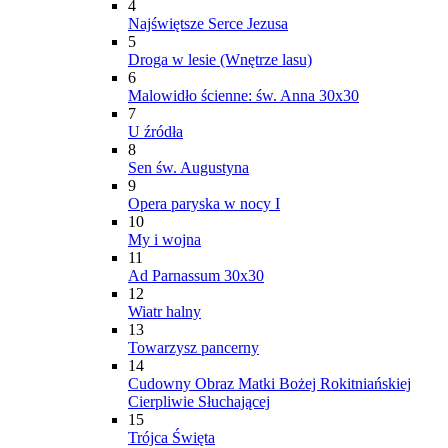
4
Najświętsze Serce Jezusa
5
Droga w lesie (Wnętrze lasu)
6
Malowidło ścienne: św. Anna 30x30
7
U źródła
8
Sen św. Augustyna
9
Opera paryska w nocy I
10
My i wojna
11
Ad Parnassum 30x30
12
Wiatr halny
13
Towarzysz pancerny
14
Cudowny Obraz Matki Bożej Rokitniańskiej
Cierpliwie Słuchającej
15
Trójca Święta