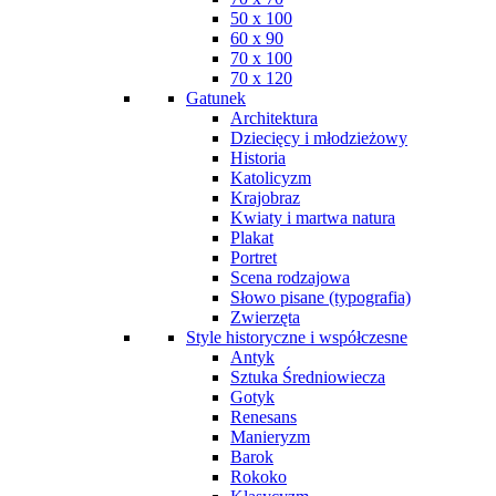
50 x 100
60 x 90
70 x 100
70 x 120
Gatunek
Architektura
Dziecięcy i młodzieżowy
Historia
Katolicyzm
Krajobraz
Kwiaty i martwa natura
Plakat
Portret
Scena rodzajowa
Słowo pisane (typografia)
Zwierzęta
Style historyczne i współczesne
Antyk
Sztuka Średniowiecza
Gotyk
Renesans
Manieryzm
Barok
Rokoko