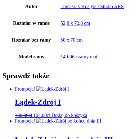
Autor
Tomasz J. Kostyła / Studio ARS
Rozmiar w ramie
52,8 x 72,8 cm
Rozmiar bez ramy
50 x 70 cm
Model ramy
149-06 czarny mat
Sprawdź także
Promocja!
Lądek-Zdrój I
Pierwotna
Aktualna
130.00
zł
104.00
zł
Dodaj do koszyka
cena
cena
Promocja!
wynosiła:
wynosi:
130.00zł.
104.00zł.