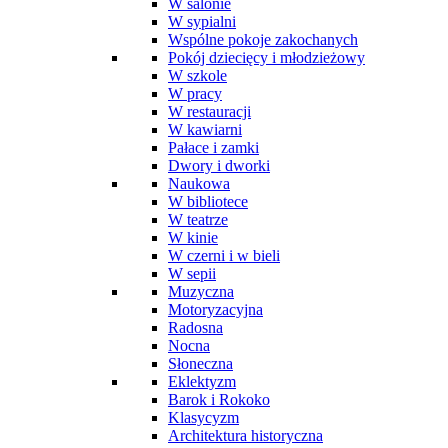
W salonie
W sypialni
Wspólne pokoje zakochanych
Pokój dziecięcy i młodzieżowy
W szkole
W pracy
W restauracji
W kawiarni
Pałace i zamki
Dwory i dworki
Naukowa
W bibliotece
W teatrze
W kinie
W czerni i w bieli
W sepii
Muzyczna
Motoryzacyjna
Radosna
Nocna
Słoneczna
Eklektyzm
Barok i Rokoko
Klasycyzm
Architektura historyczna