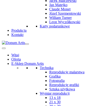
Jacek Malczewski
Jan Matejko
Claude Monet
Józef Szermentowski
William Turner
Leon Wyczółkowski
Karty podarunkowe
Produkcja
Kontakt
Witaj
Oferta
E-Sklep Donum Artis
Technika
Reprodukcje malarstwa
Grafika
Fotografia
Reprodukcje grafiki
Sztuka użytkowa
Wymiar reprodukcji
13 x 18
21 x 30