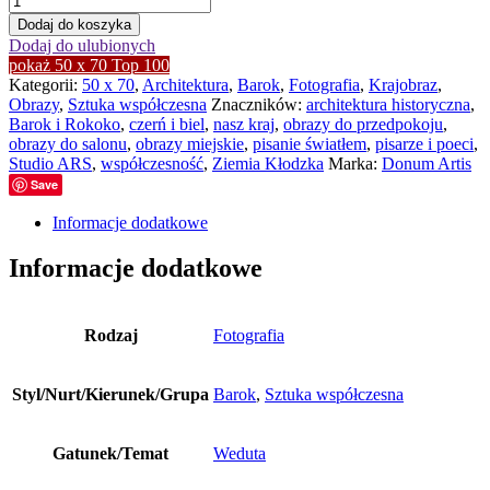
Lądek-
Dodaj do koszyka
Zdrój
Dodaj do ulubionych
III
pokaż 50 x 70 Top 100
Kategorii:
50 x 70
,
Architektura
,
Barok
,
Fotografia
,
Krajobraz
,
Obrazy
,
Sztuka współczesna
Znaczników:
architektura historyczna
,
Barok i Rokoko
,
czerń i biel
,
nasz kraj
,
obrazy do przedpokoju
,
obrazy do salonu
,
obrazy miejskie
,
pisanie światłem
,
pisarze i poeci
,
Studio ARS
,
współczesność
,
Ziemia Kłodzka
Marka:
Donum Artis
Save
Informacje dodatkowe
Informacje dodatkowe
Rodzaj
Fotografia
Styl/Nurt/Kierunek/Grupa
Barok
,
Sztuka współczesna
Gatunek/Temat
Weduta