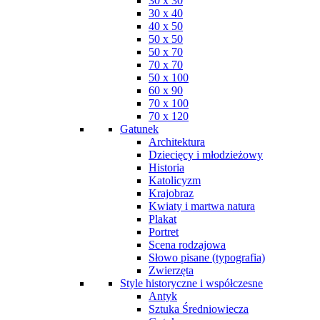
30 x 30
30 x 40
40 x 50
50 x 50
50 x 70
70 x 70
50 x 100
60 x 90
70 x 100
70 x 120
Gatunek
Architektura
Dziecięcy i młodzieżowy
Historia
Katolicyzm
Krajobraz
Kwiaty i martwa natura
Plakat
Portret
Scena rodzajowa
Słowo pisane (typografia)
Zwierzęta
Style historyczne i współczesne
Antyk
Sztuka Średniowiecza