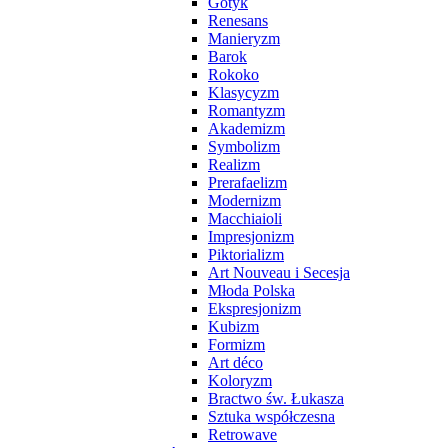
Gotyk
Renesans
Manieryzm
Barok
Rokoko
Klasycyzm
Romantyzm
Akademizm
Symbolizm
Realizm
Prerafaelizm
Modernizm
Macchiaioli
Impresjonizm
Piktorializm
Art Nouveau i Secesja
Młoda Polska
Ekspresjonizm
Kubizm
Formizm
Art déco
Koloryzm
Bractwo św. Łukasza
Sztuka współczesna
Retrowave