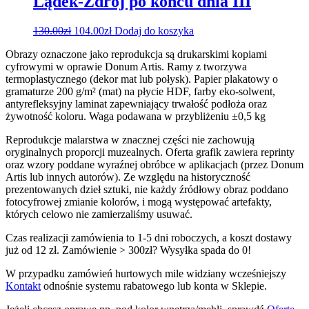
Lądek-Zdrój po końcu dnia III
Pierwotna
Aktualna
130.00
zł
104.00
zł
Dodaj do koszyka
cena
cena
Obrazy oznaczone jako reprodukcja są drukarskimi kopiami
wynosiła:
wynosi:
cyfrowymi w oprawie Donum Artis. Ramy z tworzywa
130.00zł.
104.00zł.
termoplastycznego (dekor mat lub połysk). Papier plakatowy o
gramaturze 200 g/m² (mat) na płycie HDF, farby eko-solwent,
antyrefleksyjny laminat zapewniający trwałość podłoża oraz
żywotność koloru. Waga podawana w przybliżeniu ±0,5 kg
Reprodukcje malarstwa w znacznej części nie zachowują
oryginalnych proporcji muzealnych. Oferta grafik zawiera reprinty
oraz wzory poddane wyraźnej obróbce w aplikacjach (przez Donum
Artis lub innych autorów). Ze względu na historyczność
prezentowanych dzieł sztuki, nie każdy źródłowy obraz poddano
fotocyfrowej zmianie kolorów, i mogą występować artefakty,
których celowo nie zamierzaliśmy usuwać.
Czas realizacji zamówienia to 1-5 dni roboczych, a koszt dostawy
już od 12 zł. Zamówienie > 300zł? Wysyłka spada do 0!
W przypadku zamówień hurtowych mile widziany wcześniejszy
Kontakt
odnośnie systemu rabatowego lub konta w Sklepie.