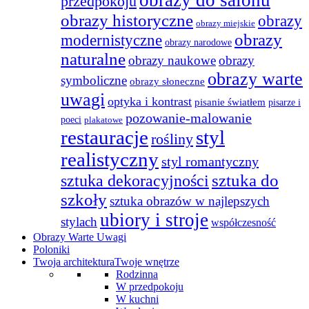
przedpokoju
obrazy historyczne
obrazy
obrazy miejskie
obrazy
modernistyczne
obrazy narodowe
naturalne
obrazy naukowe
obrazy
obrazy warte
symboliczne
obrazy słoneczne
uwagi
optyka i kontrast
pisanie światłem
pisarze i
pozowanie-malowanie
poeci
plakatowe
restauracje
styl
rośliny
realistyczny
styl romantyczny
sztuka do
sztuka dekoracyjności
szkoły
sztuka obrazów w najlepszych
ubiory i stroje
stylach
współczesność
Obrazy Warte Uwagi
Poloniki
Twoja architektura
Twoje wnętrze
Rodzinna
W przedpokoju
W kuchni