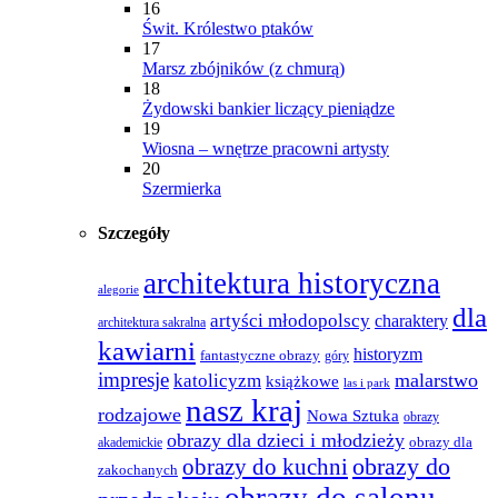
16
Świt. Królestwo ptaków
17
Marsz zbójników (z chmurą)
18
Żydowski bankier liczący pieniądze
19
Wiosna – wnętrze pracowni artysty
20
Szermierka
Szczegóły
architektura historyczna
alegorie
dla
artyści młodopolscy
charaktery
architektura sakralna
kawiarni
historyzm
fantastyczne obrazy
góry
impresje
malarstwo
katolicyzm
książkowe
las i park
nasz kraj
rodzajowe
Nowa Sztuka
obrazy
obrazy dla dzieci i młodzieży
obrazy dla
akademickie
obrazy do
obrazy do kuchni
zakochanych
obrazy do salonu