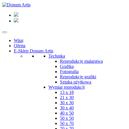
Witaj
Oferta
E-Sklep Donum Artis
Technika
Reprodukcje malarstwa
Grafika
Fotografia
Reprodukcje grafiki
Sztuka użytkowa
Wymiar reprodukcji
13 x 18
21 x 30
30 x 30
30 x 40
40 x 50
50 x 50
50 x 70
70 x 70