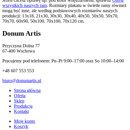
Jeżeli chcesz oprawę np. pod kolor wnętrza/mebli, sprawdź
Ofertę
wszystkich naszych ram
. Rozmiary plakatu w świetle ramy również
mogą być inne, ale według podstawowych rozmiarów naszych
produkcji: 13x18, 21x30, 30x30, 30x40, 40x50, 50x50, 50x70,
70x70, 60x90, 50x100, 70x100, 70x120 cm.
Donum Artis
Przyczyna Dolna 77
67-400 Wschowa
Pracujemy pod telefonem: Pn–Pt 9:00–17:00 oraz So 10:00–14:00
+48 607 553 553
biuro@donumartis.pl
Strona główna
Oferta
Sklep
Produkcja
Kontakt
Moje konto
Koszyk