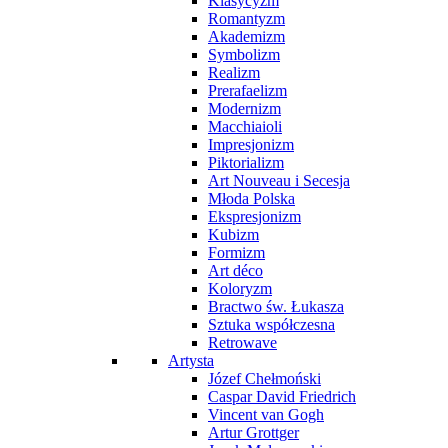
Klasycyzm
Romantyzm
Akademizm
Symbolizm
Realizm
Prerafaelizm
Modernizm
Macchiaioli
Impresjonizm
Piktorializm
Art Nouveau i Secesja
Młoda Polska
Ekspresjonizm
Kubizm
Formizm
Art déco
Koloryzm
Bractwo św. Łukasza
Sztuka współczesna
Retrowave
Artysta
Józef Chełmoński
Caspar David Friedrich
Vincent van Gogh
Artur Grottger