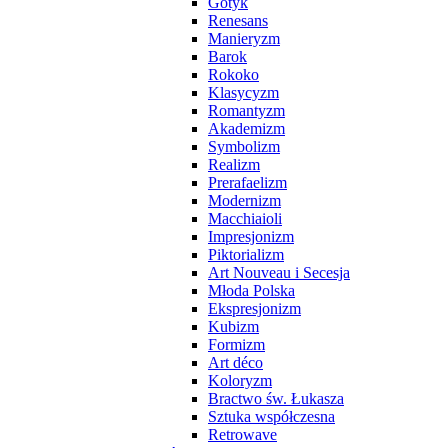
Gotyk
Renesans
Manieryzm
Barok
Rokoko
Klasycyzm
Romantyzm
Akademizm
Symbolizm
Realizm
Prerafaelizm
Modernizm
Macchiaioli
Impresjonizm
Piktorializm
Art Nouveau i Secesja
Młoda Polska
Ekspresjonizm
Kubizm
Formizm
Art déco
Koloryzm
Bractwo św. Łukasza
Sztuka współczesna
Retrowave