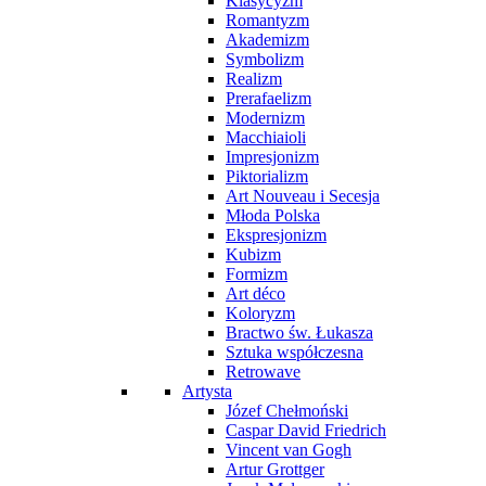
Klasycyzm
Romantyzm
Akademizm
Symbolizm
Realizm
Prerafaelizm
Modernizm
Macchiaioli
Impresjonizm
Piktorializm
Art Nouveau i Secesja
Młoda Polska
Ekspresjonizm
Kubizm
Formizm
Art déco
Koloryzm
Bractwo św. Łukasza
Sztuka współczesna
Retrowave
Artysta
Józef Chełmoński
Caspar David Friedrich
Vincent van Gogh
Artur Grottger