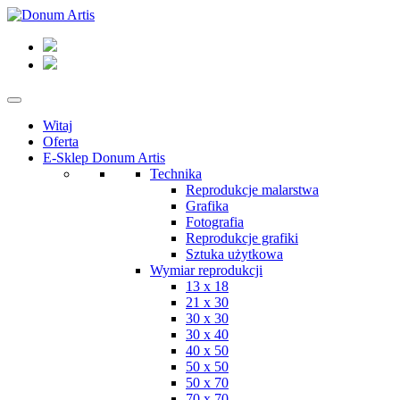
Witaj
Oferta
E-Sklep Donum Artis
Technika
Reprodukcje malarstwa
Grafika
Fotografia
Reprodukcje grafiki
Sztuka użytkowa
Wymiar reprodukcji
13 x 18
21 x 30
30 x 30
30 x 40
40 x 50
50 x 50
50 x 70
70 x 70