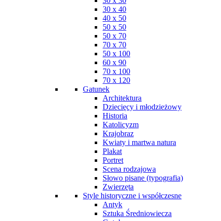
30 x 30
30 x 40
40 x 50
50 x 50
50 x 70
70 x 70
50 x 100
60 x 90
70 x 100
70 x 120
Gatunek
Architektura
Dziecięcy i młodzieżowy
Historia
Katolicyzm
Krajobraz
Kwiaty i martwa natura
Plakat
Portret
Scena rodzajowa
Słowo pisane (typografia)
Zwierzęta
Style historyczne i współczesne
Antyk
Sztuka Średniowiecza