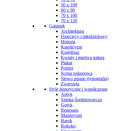
50 x 100
60 x 90
70 x 100
70 x 120
Gatunek
Architektura
Dziecięcy i młodzieżowy
Historia
Katolicyzm
Krajobraz
Kwiaty i martwa natura
Plakat
Portret
Scena rodzajowa
Słowo pisane (typografia)
Zwierzęta
Style historyczne i współczesne
Antyk
Sztuka Średniowiecza
Gotyk
Renesans
Manieryzm
Barok
Rokoko