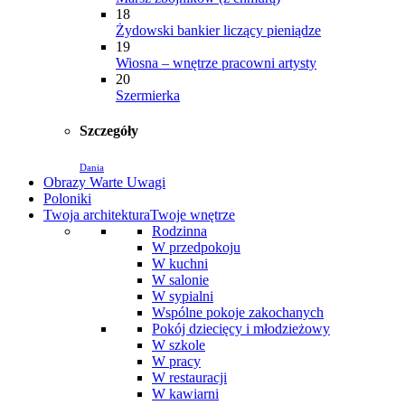
18
Żydowski bankier liczący pieniądze
19
Wiosna – wnętrze pracowni artysty
20
Szermierka
Szczegóły
Dania
Obrazy Warte Uwagi
Poloniki
Twoja architektura
Twoje wnętrze
Rodzinna
W przedpokoju
W kuchni
W salonie
W sypialni
Wspólne pokoje zakochanych
Pokój dziecięcy i młodzieżowy
W szkole
W pracy
W restauracji
W kawiarni