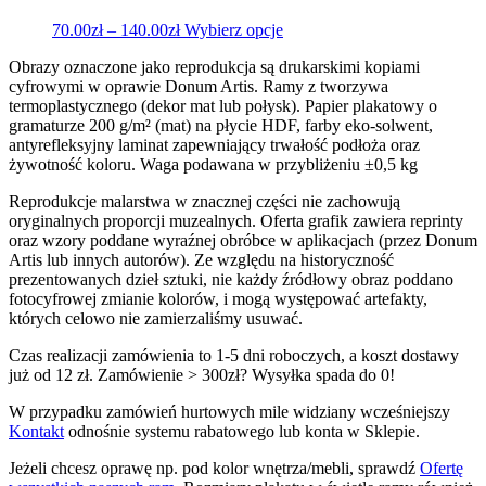
można
Zakres
Ten
70.00
zł
–
140.00
zł
Wybierz opcje
wybrać
cen:
produkt
na
Obrazy oznaczone jako reprodukcja są drukarskimi kopiami
od
ma
stronie
cyfrowymi w oprawie Donum Artis. Ramy z tworzywa
70.00zł
wiele
produktu
termoplastycznego (dekor mat lub połysk). Papier plakatowy o
do
wariantów.
gramaturze 200 g/m² (mat) na płycie HDF, farby eko-solwent,
140.00zł
Opcje
antyrefleksyjny laminat zapewniający trwałość podłoża oraz
można
żywotność koloru. Waga podawana w przybliżeniu ±0,5 kg
wybrać
na
Reprodukcje malarstwa w znacznej części nie zachowują
stronie
oryginalnych proporcji muzealnych. Oferta grafik zawiera reprinty
produktu
oraz wzory poddane wyraźnej obróbce w aplikacjach (przez Donum
Artis lub innych autorów). Ze względu na historyczność
prezentowanych dzieł sztuki, nie każdy źródłowy obraz poddano
fotocyfrowej zmianie kolorów, i mogą występować artefakty,
których celowo nie zamierzaliśmy usuwać.
Czas realizacji zamówienia to 1-5 dni roboczych, a koszt dostawy
już od 12 zł. Zamówienie > 300zł? Wysyłka spada do 0!
W przypadku zamówień hurtowych mile widziany wcześniejszy
Kontakt
odnośnie systemu rabatowego lub konta w Sklepie.
Jeżeli chcesz oprawę np. pod kolor wnętrza/mebli, sprawdź
Ofertę