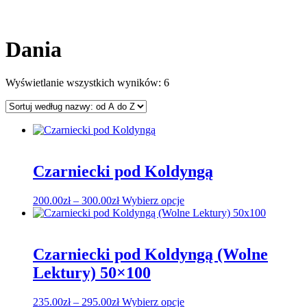
Dania
Wyświetlanie wszystkich wyników: 6
Czarniecki pod Koldyngą
Zakres
Ten
200.00
zł
–
300.00
zł
Wybierz opcje
cen:
produkt
od
ma
200.00zł
wiele
do
wariantów.
Czarniecki pod Koldyngą (Wolne
300.00zł
Opcje
Lektury) 50×100
można
wybrać
na
Zakres
Ten
235.00
zł
–
295.00
zł
Wybierz opcje