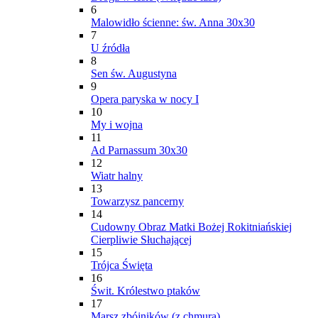
6
Malowidło ścienne: św. Anna 30x30
7
U źródła
8
Sen św. Augustyna
9
Opera paryska w nocy I
10
My i wojna
11
Ad Parnassum 30x30
12
Wiatr halny
13
Towarzysz pancerny
14
Cudowny Obraz Matki Bożej Rokitniańskiej
Cierpliwie Słuchającej
15
Trójca Święta
16
Świt. Królestwo ptaków
17
Marsz zbójników (z chmurą)