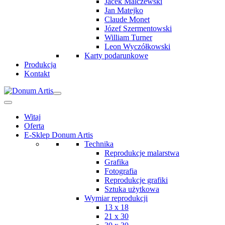
Jacek Malczewski
Jan Matejko
Claude Monet
Józef Szermentowski
William Turner
Leon Wyczółkowski
Karty podarunkowe
Produkcja
Kontakt
Witaj
Oferta
E-Sklep Donum Artis
Technika
Reprodukcje malarstwa
Grafika
Fotografia
Reprodukcje grafiki
Sztuka użytkowa
Wymiar reprodukcji
13 x 18
21 x 30