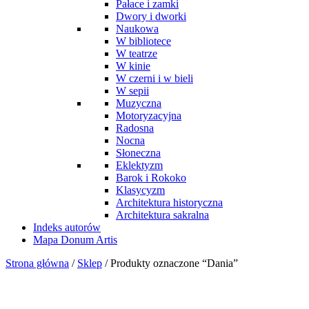
Pałace i zamki
Dwory i dworki
Naukowa
W bibliotece
W teatrze
W kinie
W czerni i w bieli
W sepii
Muzyczna
Motoryzacyjna
Radosna
Nocna
Słoneczna
Eklektyzm
Barok i Rokoko
Klasycyzm
Architektura historyczna
Architektura sakralna
Indeks autorów
Mapa Donum Artis
Strona główna
/
Sklep
/ Produkty oznaczone “Dania”