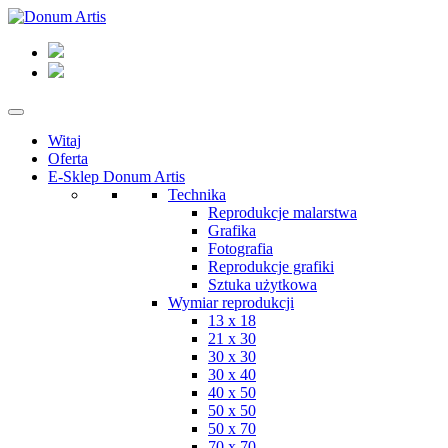
Witaj
Oferta
E-Sklep Donum Artis
Technika
Reprodukcje malarstwa
Grafika
Fotografia
Reprodukcje grafiki
Sztuka użytkowa
Wymiar reprodukcji
13 x 18
21 x 30
30 x 30
30 x 40
40 x 50
50 x 50
50 x 70
70 x 70