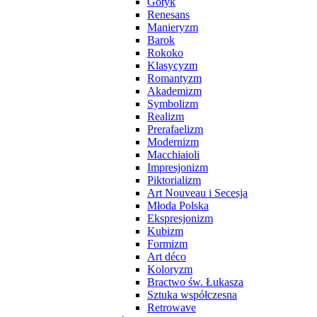
Gotyk
Renesans
Manieryzm
Barok
Rokoko
Klasycyzm
Romantyzm
Akademizm
Symbolizm
Realizm
Prerafaelizm
Modernizm
Macchiaioli
Impresjonizm
Piktorializm
Art Nouveau i Secesja
Młoda Polska
Ekspresjonizm
Kubizm
Formizm
Art déco
Koloryzm
Bractwo św. Łukasza
Sztuka współczesna
Retrowave