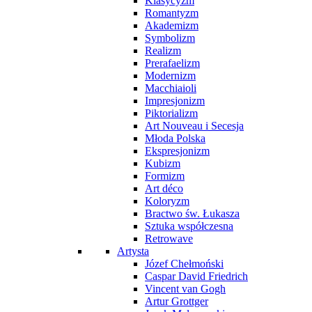
Klasycyzm
Romantyzm
Akademizm
Symbolizm
Realizm
Prerafaelizm
Modernizm
Macchiaioli
Impresjonizm
Piktorializm
Art Nouveau i Secesja
Młoda Polska
Ekspresjonizm
Kubizm
Formizm
Art déco
Koloryzm
Bractwo św. Łukasza
Sztuka współczesna
Retrowave
Artysta
Józef Chełmoński
Caspar David Friedrich
Vincent van Gogh
Artur Grottger