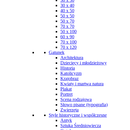
30 x 30
30 x 40
40 x 50
50 x 50
50 x 70
70 x 70
50 x 100
60 x 90
70 x 100
70 x 120
Gatunek
Architektura
Dziecięcy i młodzieżowy
Historia
Katolicyzm
Krajobraz
Kwiaty i martwa natura
Plakat
Portret
Scena rodzajowa
Słowo pisane (typografia)
Zwierzęta
Style historyczne i współczesne
Antyk
Sztuka Średniowiecza