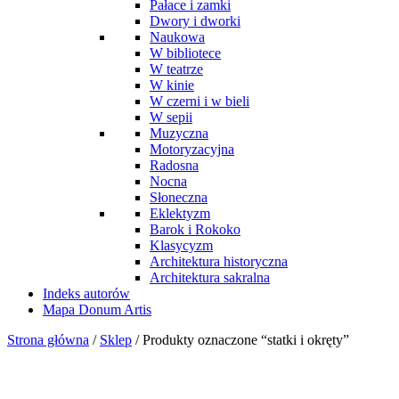
Pałace i zamki
Dwory i dworki
Naukowa
W bibliotece
W teatrze
W kinie
W czerni i w bieli
W sepii
Muzyczna
Motoryzacyjna
Radosna
Nocna
Słoneczna
Eklektyzm
Barok i Rokoko
Klasycyzm
Architektura historyczna
Architektura sakralna
Indeks autorów
Mapa Donum Artis
Strona główna
/
Sklep
/ Produkty oznaczone “statki i okręty”