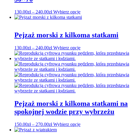
wybrać
na
Zakres
Ten
130.00
zł
–
240.00
zł
Wybierz opcje
stronie
cen:
produkt
produktu
od
ma
130.00zł
wiele
do
wariantów.
Pejzaż morski z kilkoma statkami
240.00zł
Opcje
można
Zakres
Ten
130.00
zł
–
240.00
zł
Wybierz opcje
wybrać
cen:
produkt
na
od
ma
stronie
130.00zł
wiele
produktu
do
wariantów.
240.00zł
Opcje
można
wybrać
na
stronie
produktu
Pejzaż morski z kilkoma statkami na
spokojnej wodzie przy wybrzeżu
Zakres
Ten
150.00
zł
–
270.00
zł
Wybierz opcje
cen:
produkt