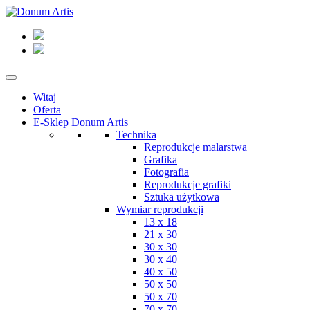
Witaj
Oferta
E-Sklep Donum Artis
Technika
Reprodukcje malarstwa
Grafika
Fotografia
Reprodukcje grafiki
Sztuka użytkowa
Wymiar reprodukcji
13 x 18
21 x 30
30 x 30
30 x 40
40 x 50
50 x 50
50 x 70
70 x 70