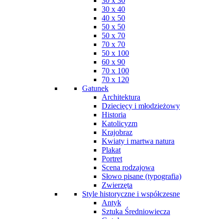
30 x 30
30 x 40
40 x 50
50 x 50
50 x 70
70 x 70
50 x 100
60 x 90
70 x 100
70 x 120
Gatunek
Architektura
Dziecięcy i młodzieżowy
Historia
Katolicyzm
Krajobraz
Kwiaty i martwa natura
Plakat
Portret
Scena rodzajowa
Słowo pisane (typografia)
Zwierzęta
Style historyczne i współczesne
Antyk
Sztuka Średniowiecza