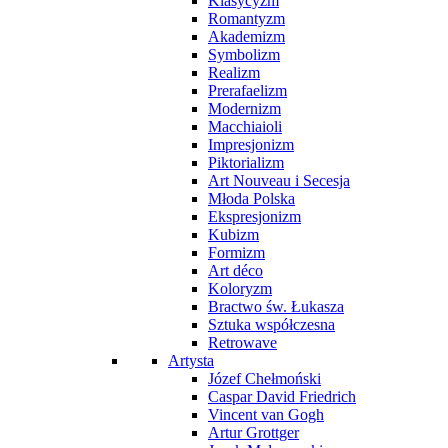
Klasycyzm
Romantyzm
Akademizm
Symbolizm
Realizm
Prerafaelizm
Modernizm
Macchiaioli
Impresjonizm
Piktorializm
Art Nouveau i Secesja
Młoda Polska
Ekspresjonizm
Kubizm
Formizm
Art déco
Koloryzm
Bractwo św. Łukasza
Sztuka współczesna
Retrowave
Artysta
Józef Chełmoński
Caspar David Friedrich
Vincent van Gogh
Artur Grottger