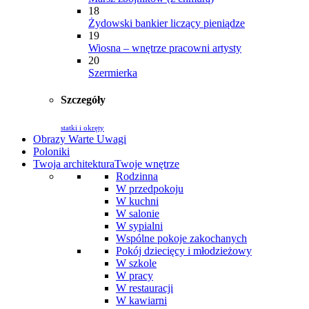
18
Żydowski bankier liczący pieniądze
19
Wiosna – wnętrze pracowni artysty
20
Szermierka
Szczegóły
statki i okręty
Obrazy Warte Uwagi
Poloniki
Twoja architektura
Twoje wnętrze
Rodzinna
W przedpokoju
W kuchni
W salonie
W sypialni
Wspólne pokoje zakochanych
Pokój dziecięcy i młodzieżowy
W szkole
W pracy
W restauracji
W kawiarni