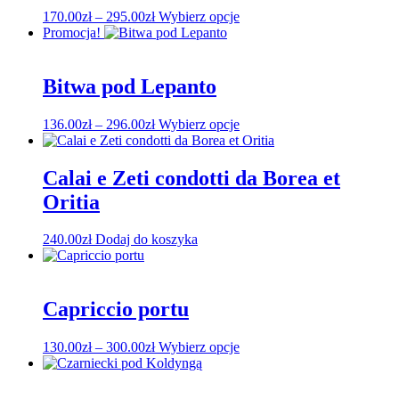
Zakres
Ten
170.00
zł
–
295.00
zł
Wybierz opcje
cen:
produkt
Promocja!
od
ma
170.00zł
wiele
do
wariantów.
Bitwa pod Lepanto
295.00zł
Opcje
można
Zakres
Ten
136.00
zł
–
296.00
zł
Wybierz opcje
wybrać
cen:
produkt
na
od
ma
stronie
136.00zł
wiele
Calai e Zeti condotti da Borea et
produktu
do
wariantów.
Oritia
296.00zł
Opcje
można
wybrać
240.00
zł
Dodaj do koszyka
na
stronie
produktu
Capriccio portu
Zakres
Ten
130.00
zł
–
300.00
zł
Wybierz opcje
cen:
produkt
od
ma
130.00zł
wiele