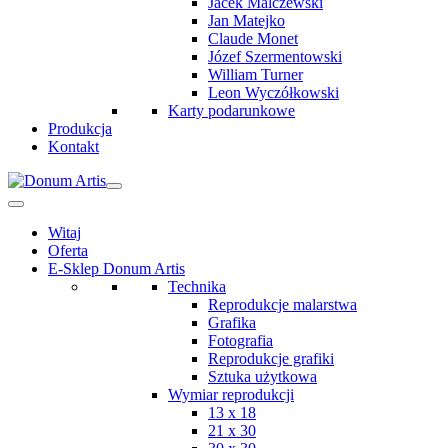
Jacek Malczewski
Jan Matejko
Claude Monet
Józef Szermentowski
William Turner
Leon Wyczółkowski
Karty podarunkowe
Produkcja
Kontakt
Witaj
Oferta
E-Sklep Donum Artis
Technika
Reprodukcje malarstwa
Grafika
Fotografia
Reprodukcje grafiki
Sztuka użytkowa
Wymiar reprodukcji
13 x 18
21 x 30