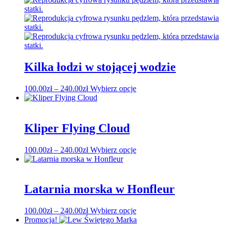
produktu
do
wariantów.
240.00zł
Opcje
można
wybrać
na
stronie
produktu
Kilka łodzi w stojącej wodzie
Zakres
Ten
100.00
zł
–
240.00
zł
Wybierz opcje
cen:
produkt
od
ma
100.00zł
wiele
do
wariantów.
Kliper Flying Cloud
240.00zł
Opcje
można
Zakres
Ten
100.00
zł
–
240.00
zł
Wybierz opcje
wybrać
cen:
produkt
na
od
ma
stronie
100.00zł
wiele
produktu
do
wariantów.
Latarnia morska w Honfleur
240.00zł
Opcje
można
Zakres
Ten
100.00
zł
–
240.00
zł
Wybierz opcje
wybrać
cen:
produkt
Promocja!
na