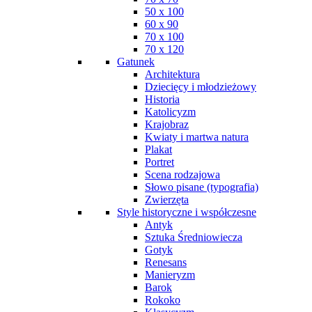
50 x 100
60 x 90
70 x 100
70 x 120
Gatunek
Architektura
Dziecięcy i młodzieżowy
Historia
Katolicyzm
Krajobraz
Kwiaty i martwa natura
Plakat
Portret
Scena rodzajowa
Słowo pisane (typografia)
Zwierzęta
Style historyczne i współczesne
Antyk
Sztuka Średniowiecza
Gotyk
Renesans
Manieryzm
Barok
Rokoko