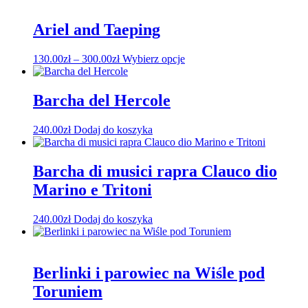
od
ma
stronie
160.00zł
wiele
produktu
do
wariantów.
Ariel and Taeping
245.00zł
Opcje
można
Zakres
Ten
130.00
zł
–
300.00
zł
Wybierz opcje
wybrać
cen:
produkt
na
od
ma
stronie
130.00zł
wiele
Barcha del Hercole
produktu
do
wariantów.
300.00zł
Opcje
240.00
zł
Dodaj do koszyka
można
wybrać
na
Barcha di musici rapra Clauco dio
stronie
produktu
Marino e Tritoni
240.00
zł
Dodaj do koszyka
Berlinki i parowiec na Wiśle pod
Toruniem