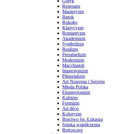
Gotyk
Renesans
Manieryzm
Barok
Rokoko
Klasycyzm
Romantyzm
Akademizm
Symbolizm
Realizm
Prerafaelizm
Modernizm
Macchiaioli
Impresjonizm
Piktorializm
Art Nouveau i Secesja
Młoda Polska
Ekspresjonizm
Kubizm
Formizm
Art déco
Koloryzm
Bractwo św. Łukasza
Sztuka współczesna
Retrowave