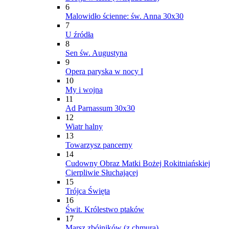
6
Malowidło ścienne: św. Anna 30x30
7
U źródła
8
Sen św. Augustyna
9
Opera paryska w nocy I
10
My i wojna
11
Ad Parnassum 30x30
12
Wiatr halny
13
Towarzysz pancerny
14
Cudowny Obraz Matki Bożej Rokitniańskiej
Cierpliwie Słuchającej
15
Trójca Święta
16
Świt. Królestwo ptaków
17
Marsz zbójników (z chmurą)