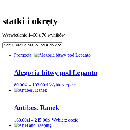
statki i okręty
Wyświetlanie 1–60 z 76 wyników
Promocja!
Alegoria bitwy pod Lepanto
Zakres
Ten
80.00
zł
–
192.00
zł
Wybierz opcje
cen:
produkt
od
ma
80.00zł
wiele
do
wariantów.
Antibes. Ranek
192.00zł
Opcje
można
Zakres
Ten
160.00
zł
–
245.00
zł
Wybierz opcje
wybrać
cen:
produkt
na