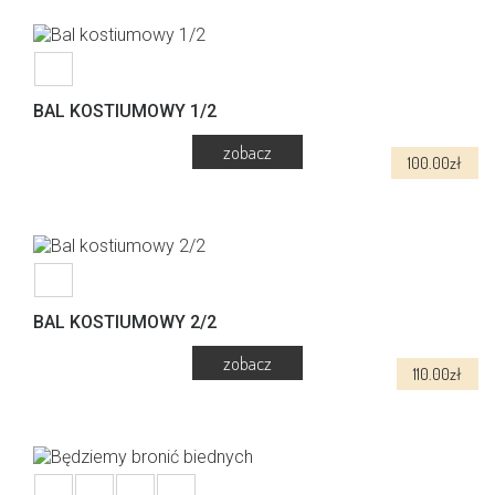
stronie
produktu
BAL KOSTIUMOWY 1/2
100.00
zł
BAL KOSTIUMOWY 2/2
110.00
zł