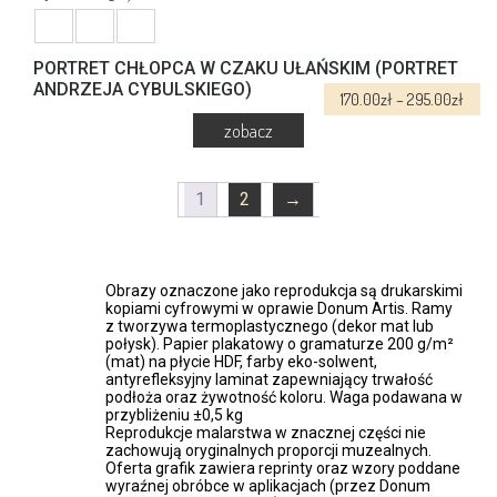
wariantów.
Opcje
można
wybrać
PORTRET CHŁOPCA W CZAKU UŁAŃSKIM (PORTRET
na
ANDRZEJA CYBULSKIEGO)
Zakr
170.00
zł
–
295.00
zł
stronie
cen:
produktu
od
170.0
Ten
do
produkt
1
2
→
295.
ma
wiele
wariantów.
Opcje
Obrazy oznaczone jako reprodukcja są drukarskimi
można
kopiami cyfrowymi w oprawie Donum Artis. Ramy
wybrać
z tworzywa termoplastycznego (dekor mat lub
na
połysk). Papier plakatowy o gramaturze 200 g/m²
stronie
(mat) na płycie HDF, farby eko-solwent,
antyrefleksyjny laminat zapewniający trwałość
produktu
podłoża oraz żywotność koloru. Waga podawana w
przybliżeniu ±0,5 kg
Reprodukcje malarstwa w znacznej części nie
zachowują oryginalnych proporcji muzealnych.
Oferta grafik zawiera reprinty oraz wzory poddane
wyraźnej obróbce w aplikacjach (przez Donum