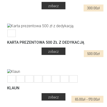
300.00
zł
KARTA PREZENTOWA 500 ZŁ Z DEDYKACJĄ
500.00
zł
KLAUN
Zakr
65.00
zł
–
170.00
zł
cen:
Ten