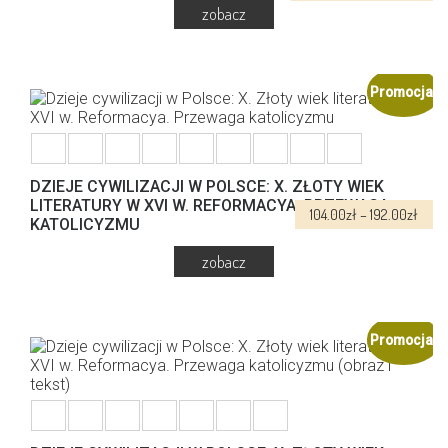
cen:
od
130.0
Ten
do
produkt
240.
ma
Promocja!
wiele
wariantów.
Opcje
można
wybrać
DZIEJE CYWILIZACJI W POLSCE: X. ZŁOTY WIEK
na
LITERATURY W XVI W. REFORMACYA. PRZEWAGA
Zakr
104.00
zł
–
192.00
zł
stronie
KATOLICYZMU
cen:
produktu
od
104.0
do
Ten
192.0
produkt
ma
Promocja!
wiele
wariantów.
Opcje
można
wybrać