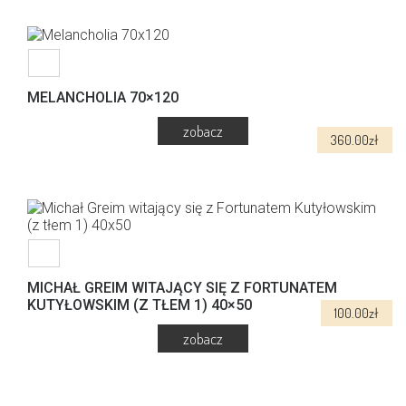
od
produkt
130.0
ma
do
wiele
300.
wariantów.
Opcje
można
MELANCHOLIA 70×120
wybrać
na
360.00
zł
stronie
produktu
MICHAŁ GREIM WITAJĄCY SIĘ Z FORTUNATEM
KUTYŁOWSKIM (Z TŁEM 1) 40×50
100.00
zł