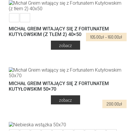
MICHAŁ GREIM WITAJĄCY SIĘ Z FORTUNATEM
KUTYŁOWSKIM (Z TŁEM 2) 40×50
Zakr
105.00
zł
–
160.00
zł
cen:
od
105.0
Ten
do
produkt
160.0
ma
wiele
wariantów.
MICHAŁ GREIM WITAJĄCY SIĘ Z FORTUNATEM
Opcje
KUTYŁOWSKIM 50×70
można
wybrać
na
200.00
zł
stronie
produktu