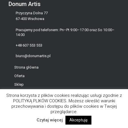
Donum Artis
Przyczyna Dolna 77
67-400 Wschowa
Pracujemy pod telefonem: Pn–Pt 9:00–17:00 oraz So 10:00–
14:00
+48 607 553 553
biuro@donumartis.pl
Strona główna
Oferta
Sklep
Produkcja
Strona korzysta z plików cookies realizując usługi zgodnie z
POLITYKĄ PLIKÓW COOKIES. Możesz określić warunki
Kontakt
przechowywania i dostępu do plików cookies w Twojej
przeglądarce.
Moje konto
Czytaj więcej
Akceptuję
Koszyk