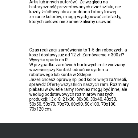
Artis lub innych autorów). Ze względu na
historyczność prezentowanych dzieł sztuki, nie
każdy źródłowy obraz poddano fotocyfrowej
zmianie kolorów, i mogą występować artefakty,
których celowo nie zamierzaliśmy usuwać.
Czas realizacji zamówienia to 1-5 dni roboczych, a
koszt dostawy już od 12 zł. Zamówienie > 300zł?
Wysyłka spada do 0!
W przypadku zamówień hurtowych mile widziany
wcześniejszy
Kontakt
odnośnie systemu
rabatowego lub konta w Sklepie.
Jeżeli chcesz oprawę np. pod kolor wnętrza/mebli,
sprawdź
Ofertę wszystkich naszych ram
. Rozmiary
plakatu w świetle ramy również mogą być inne, ale
według podstawowych rozmiarów naszych
produkcji: 13x18, 21x30, 30x30, 30x40, 40x50,
50x50, 50x70, 70x70, 60x90, 50x100, 70x100,
70x120 cm.