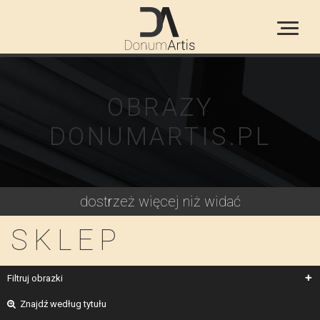
OBRAZY
DONUMARTIS.PL
dostrzeż więcej niż widać
SKLEP
Filtruj obrazki
Znajdź według tytułu