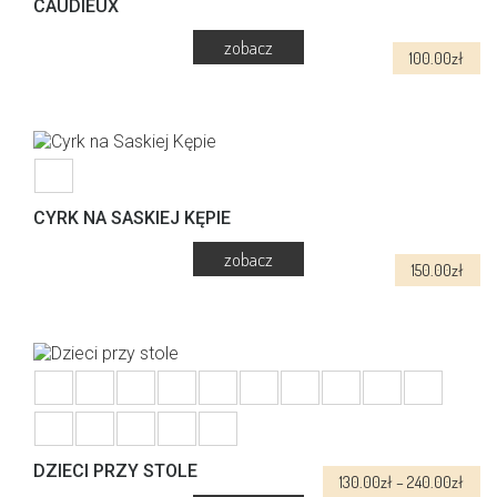
można
CAUDIEUX
wybrać
na
100.00
zł
stronie
produktu
CYRK NA SASKIEJ KĘPIE
150.00
zł
DZIECI PRZY STOLE
Zakr
130.00
zł
–
240.00
zł