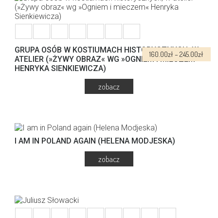
wiele
wariantów.
Opcje
można
wybrać
na
GRUPA OSÓB W KOSTIUMACH HISTORYCZNYCH, W
Zakr
160.00
zł
–
245.00
zł
stronie
ATELIER (»ŻYWY OBRAZ« WG »OGNIEM I MIECZEM«
cen:
produktu
HENRYKA SIENKIEWICZA)
od
160.0
do
245.0
Ten
produkt
ma
wiele
I AM IN POLAND AGAIN (HELENA MODJESKA)
wariantów.
Opcje
można
wybrać
Ten
na
110.00
zł
produkt
stronie
ma
produktu
wiele
wariantów.