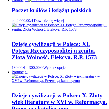
od
ma
170.00zł
wiele
Poczet królów i książąt polskich
do
wariantów.
295.00zł
Opcje
od
4,000.00
zł
Dowiedz się więcej
można
wybrać
na
stronie
produktu
Dzieje cywilizacji w Polsce: XI.
Potęga Rzeczypospolitej u zenitu.
Złota Wolność. Elekcya. R.P. 1573
Zakres
Ten
130.00
zł
–
300.00
zł
Wybierz opcje
cen:
produkt
Promocja!
od
ma
130.00zł
wiele
do
wariantów.
300.00zł
Opcje
można
Dzieje cywilizacji w Polsce: X. Złoty
wybrać
wiek literatury w XVI w. Reformacya.
na
stronie
Przewaga katolicyzmu