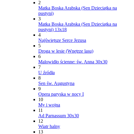
2
Matka Boska Arabska (Sen Dzieciątka na
pustyni)
3
Matka Boska Arabska (Sen Dzieciątka na
pustyni) 13x18
4
Najświętsze Serce Jezusa
5
Droga w lesie (Wnętrze lasu)
6
Malowidło ścienne: św. Anna 30x30
7
U źródła
8
Sen św. Augustyna
9
Opera paryska w nocy I
10
My i wojna
11
Ad Parnassum 30x30
12
Wiatr halny
13