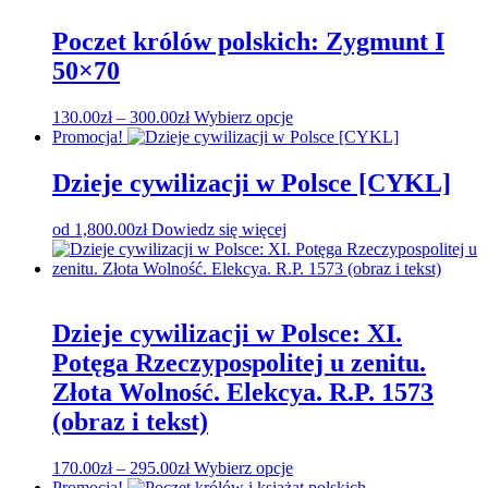
Poczet królów polskich: Zygmunt I
50×70
Zakres
Ten
130.00
zł
–
300.00
zł
Wybierz opcje
cen:
produkt
Promocja!
od
ma
130.00zł
wiele
Dzieje cywilizacji w Polsce [CYKL]
do
wariantów.
300.00zł
Opcje
od
1,800.00
zł
Dowiedz się więcej
można
wybrać
na
stronie
produktu
Dzieje cywilizacji w Polsce: XI.
Potęga Rzeczypospolitej u zenitu.
Złota Wolność. Elekcya. R.P. 1573
(obraz i tekst)
Zakres
Ten
170.00
zł
–
295.00
zł
Wybierz opcje
cen:
produkt
Promocja!