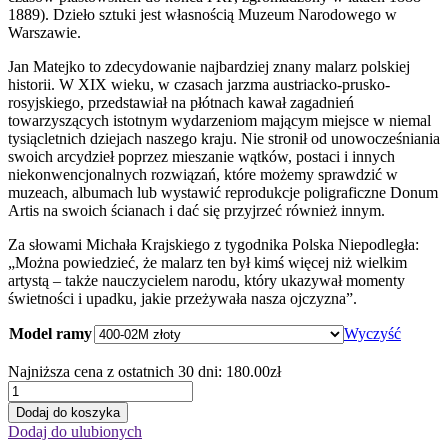
1889). Dzieło sztuki jest własnością Muzeum Narodowego w
Warszawie.
Jan Matejko to zdecydowanie najbardziej znany malarz polskiej
historii. W XIX wieku, w czasach jarzma austriacko-prusko-
rosyjskiego, przedstawiał na płótnach kawał zagadnień
towarzyszących istotnym wydarzeniom mającym miejsce w niemal
tysiącletnich dziejach naszego kraju. Nie stronił od unowocześniania
swoich arcydzieł poprzez mieszanie wątków, postaci i innych
niekonwencjonalnych rozwiązań, które możemy sprawdzić w
muzeach, albumach lub wystawić reprodukcje poligraficzne Donum
Artis na swoich ścianach i dać się przyjrzeć również innym.
Za słowami Michała Krajskiego z tygodnika Polska Niepodległa:
„Można powiedzieć, że malarz ten był kimś więcej niż wielkim
artystą – także nauczycielem narodu, który ukazywał momenty
świetności i upadku, jakie przeżywała nasza ojczyzna”.
Model ramy
Wyczyść
Najniższa cena z ostatnich 30 dni:
180.00
zł
ilość
Dzieje
Dodaj do koszyka
cywilizacji
Dodaj do ulubionych
w