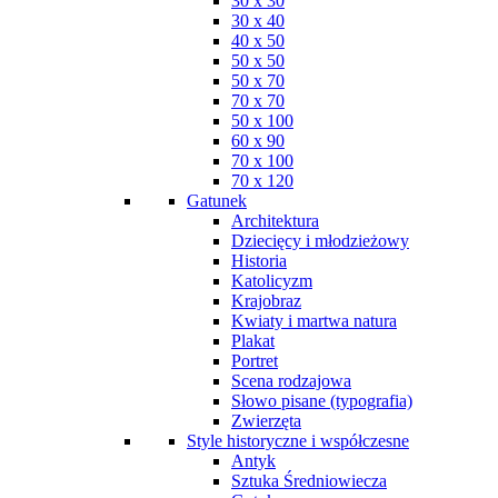
30 x 30
30 x 40
40 x 50
50 x 50
50 x 70
70 x 70
50 x 100
60 x 90
70 x 100
70 x 120
Gatunek
Architektura
Dziecięcy i młodzieżowy
Historia
Katolicyzm
Krajobraz
Kwiaty i martwa natura
Plakat
Portret
Scena rodzajowa
Słowo pisane (typografia)
Zwierzęta
Style historyczne i współczesne
Antyk
Sztuka Średniowiecza