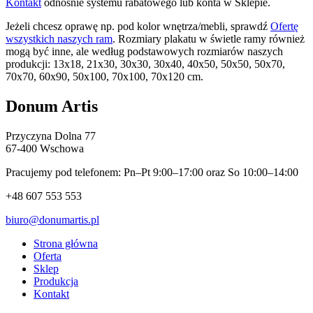
Kontakt
odnośnie systemu rabatowego lub konta w Sklepie.
Jeżeli chcesz oprawę np. pod kolor wnętrza/mebli, sprawdź
Ofertę
wszystkich naszych ram
. Rozmiary plakatu w świetle ramy również
mogą być inne, ale według podstawowych rozmiarów naszych
produkcji: 13x18, 21x30, 30x30, 30x40, 40x50, 50x50, 50x70,
70x70, 60x90, 50x100, 70x100, 70x120 cm.
Donum Artis
Przyczyna Dolna 77
67-400 Wschowa
Pracujemy pod telefonem: Pn–Pt 9:00–17:00 oraz So 10:00–14:00
+48 607 553 553
biuro@donumartis.pl
Strona główna
Oferta
Sklep
Produkcja
Kontakt