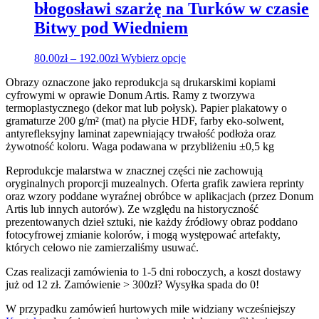
błogosławi szarżę na Turków w czasie
na
stronie
Bitwy pod Wiedniem
produktu
Zakres
Ten
80.00
zł
–
192.00
zł
Wybierz opcje
cen:
produkt
Obrazy oznaczone jako reprodukcja są drukarskimi kopiami
od
ma
cyfrowymi w oprawie Donum Artis. Ramy z tworzywa
80.00zł
wiele
termoplastycznego (dekor mat lub połysk). Papier plakatowy o
do
wariantów.
gramaturze 200 g/m² (mat) na płycie HDF, farby eko-solwent,
192.00zł
Opcje
antyrefleksyjny laminat zapewniający trwałość podłoża oraz
można
żywotność koloru. Waga podawana w przybliżeniu ±0,5 kg
wybrać
na
Reprodukcje malarstwa w znacznej części nie zachowują
stronie
oryginalnych proporcji muzealnych. Oferta grafik zawiera reprinty
produktu
oraz wzory poddane wyraźnej obróbce w aplikacjach (przez Donum
Artis lub innych autorów). Ze względu na historyczność
prezentowanych dzieł sztuki, nie każdy źródłowy obraz poddano
fotocyfrowej zmianie kolorów, i mogą występować artefakty,
których celowo nie zamierzaliśmy usuwać.
Czas realizacji zamówienia to 1-5 dni roboczych, a koszt dostawy
już od 12 zł. Zamówienie > 300zł? Wysyłka spada do 0!
W przypadku zamówień hurtowych mile widziany wcześniejszy