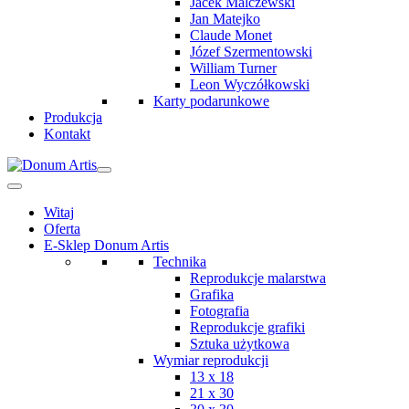
Jacek Malczewski
Jan Matejko
Claude Monet
Józef Szermentowski
William Turner
Leon Wyczółkowski
Karty podarunkowe
Produkcja
Kontakt
Witaj
Oferta
E-Sklep Donum Artis
Technika
Reprodukcje malarstwa
Grafika
Fotografia
Reprodukcje grafiki
Sztuka użytkowa
Wymiar reprodukcji
13 x 18
21 x 30