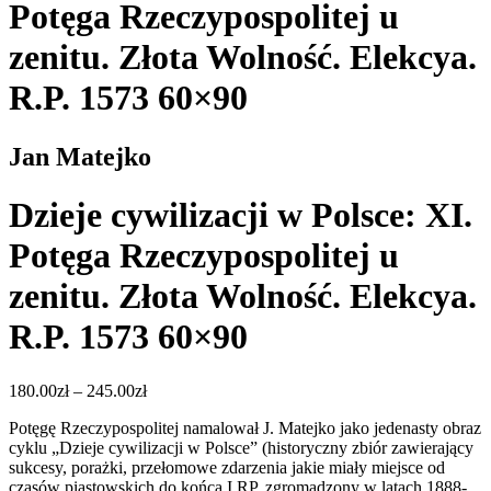
Potęga Rzeczypospolitej u
zenitu. Złota Wolność. Elekcya.
R.P. 1573 60×90
Jan Matejko
Dzieje cywilizacji w Polsce: XI.
Potęga Rzeczypospolitej u
zenitu. Złota Wolność. Elekcya.
R.P. 1573 60×90
Zakres
180.00
zł
–
245.00
zł
cen:
Potęgę Rzeczypospolitej namalował J. Matejko jako jedenasty obraz
od
cyklu „Dzieje cywilizacji w Polsce” (historyczny zbiór zawierający
180.00zł
sukcesy, porażki, przełomowe zdarzenia jakie miały miejsce od
do
czasów piastowskich do końca I RP, zgromadzony w latach 1888-
245.00zł