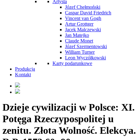
Artysta
Józef Chełmoński
Caspar David Friedrich
Vincent van Gogh
Artur Grottger
Jacek Malczewski
Jan Matejko
Claude Monet
Józef Szermentowski
William Turner
Leon Wyczółkowski
Karty podarunkowe
Produkcja
Kontakt
Dzieje cywilizacji w Polsce: XI.
Potęga Rzeczypospolitej u
zenitu. Złota Wolność. Elekcya.