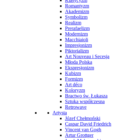
Klasycyzm
Romantyzm
Akademizm
Symbolizm
Realizm
Prerafaelizm
Modernizm
Macchiaioli
Impresjonizm
Piktorializm
Art Nouveau i Secesja
Młoda Polska
Ekspresjonizm
Kubizm
Formizm
Art déco
Koloryzm
Bractwo św. Łukasza
Sztuka współczesna
Retrowave
Artysta
Józef Chełmoński
Caspar David Friedrich
Vincent van Gogh
Artur Grottger