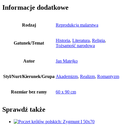
Informacje dodatkowe
Rodzaj
Reprodukcja malarstwa
Historia
,
Literatura
,
Religia
,
Gatunek/Temat
Tożsamość narodowa
Autor
Jan Matejko
Styl/Nurt/Kierunek/Grupa
Akademizm
,
Realizm
,
Romantyzm
Rozmiar bez ramy
60 x 90 cm
Sprawdź także