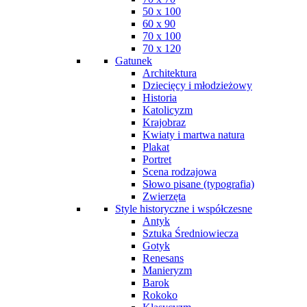
50 x 100
60 x 90
70 x 100
70 x 120
Gatunek
Architektura
Dziecięcy i młodzieżowy
Historia
Katolicyzm
Krajobraz
Kwiaty i martwa natura
Plakat
Portret
Scena rodzajowa
Słowo pisane (typografia)
Zwierzęta
Style historyczne i współczesne
Antyk
Sztuka Średniowiecza
Gotyk
Renesans
Manieryzm
Barok
Rokoko