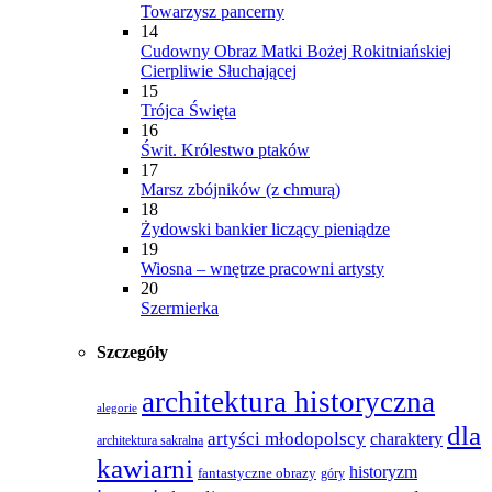
Towarzysz pancerny
14
Cudowny Obraz Matki Bożej Rokitniańskiej
Cierpliwie Słuchającej
15
Trójca Święta
16
Świt. Królestwo ptaków
17
Marsz zbójników (z chmurą)
18
Żydowski bankier liczący pieniądze
19
Wiosna – wnętrze pracowni artysty
20
Szermierka
Szczegóły
architektura historyczna
alegorie
dla
artyści młodopolscy
charaktery
architektura sakralna
kawiarni
historyzm
fantastyczne obrazy
góry