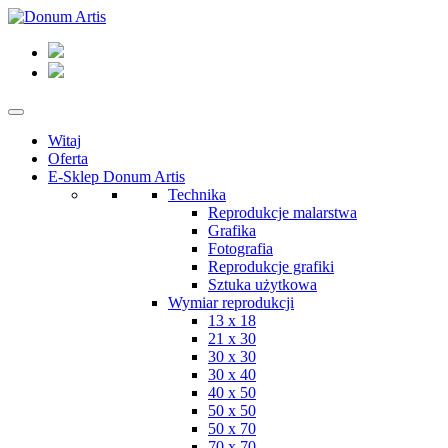
Witaj
Oferta
E-Sklep Donum Artis
Technika
Reprodukcje malarstwa
Grafika
Fotografia
Reprodukcje grafiki
Sztuka użytkowa
Wymiar reprodukcji
13 x 18
21 x 30
30 x 30
30 x 40
40 x 50
50 x 50
50 x 70
70 x 70