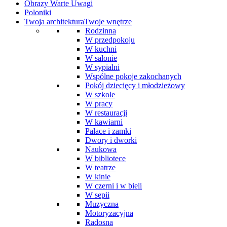
Obrazy Warte Uwagi
Poloniki
Twoja architektura
Twoje wnętrze
Rodzinna
W przedpokoju
W kuchni
W salonie
W sypialni
Wspólne pokoje zakochanych
Pokój dziecięcy i młodzieżowy
W szkole
W pracy
W restauracji
W kawiarni
Pałace i zamki
Dwory i dworki
Naukowa
W bibliotece
W teatrze
W kinie
W czerni i w bieli
W sepii
Muzyczna
Motoryzacyjna
Radosna