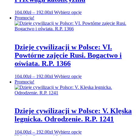
produktu
Zakres
Ten
104.00
zł
–
192.00
zł
Wybierz opcje
cen:
produkt
Promocja!
od
ma
104.00zł
wiele
do
wariantów.
192.00zł
Opcje
można
Dzieje cywilizacji w Polsce: VI.
wybrać
Powtórne zajęcie Rusi. Bogactwo i
na
stronie
oświata. R.P. 1366
produktu
Zakres
Ten
104.00
zł
–
192.00
zł
Wybierz opcje
cen:
produkt
Promocja!
od
ma
104.00zł
wiele
do
wariantów.
192.00zł
Opcje
można
Dzieje cywilizacji w Polsce: V. Klęska
wybrać
legnicka. Odrodzenie. R.P. 1241
na
stronie
produktu
Zakres
Ten
104.00
zł
–
192.00
zł
Wybierz opcje