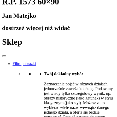
R.P. 1573 60×90
Jan Matejko
dostrzeż więcej niż widać
Sklep
Filtruj obrazki
Twój dokładny wybór
Zaznaczanie pojęć w różnych działach
jednocześnie zawęża kolekcję. Podawany
jest wtedy tylko szczegółowy wynik, np.
obrazy historyczne (jako gatunek) w stylu
klasycznym (jako styl). Możesz za to
wybierać wiele nazw wewnątrz danego
jednego działu, a oferta się będzie
rozszerzać. Przejdź zawsze do strony