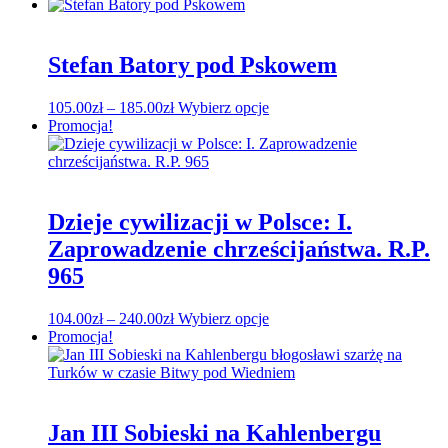
cen:
produkt
od
ma
104.00zł
wiele
do
wariantów.
Stefan Batory pod Pskowem
192.00zł
Opcje
można
Zakres
Ten
105.00
zł
–
185.00
zł
Wybierz opcje
wybrać
cen:
produkt
Promocja!
na
od
ma
stronie
105.00zł
wiele
produktu
do
wariantów.
185.00zł
Opcje
można
Dzieje cywilizacji w Polsce: I.
wybrać
Zaprowadzenie chrześcijaństwa. R.P.
na
stronie
965
produktu
Zakres
Ten
104.00
zł
–
240.00
zł
Wybierz opcje
cen:
produkt
Promocja!
od
ma
104.00zł
wiele
do
wariantów.
240.00zł
Opcje
można
Jan III Sobieski na Kahlenbergu
wybrać