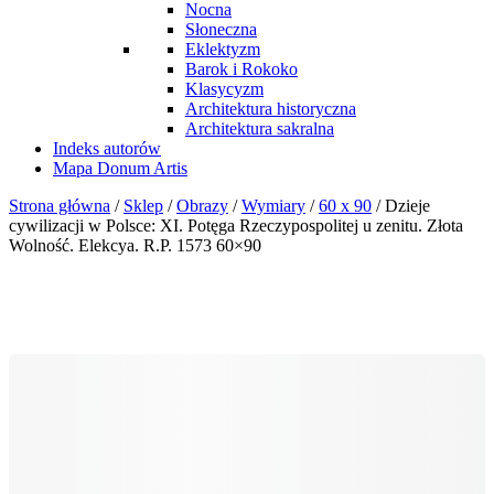
Nocna
Słoneczna
Eklektyzm
Barok i Rokoko
Klasycyzm
Architektura historyczna
Architektura sakralna
Indeks autorów
Mapa Donum Artis
Strona główna
/
Sklep
/
Obrazy
/
Wymiary
/
60 x 90
/ Dzieje
cywilizacji w Polsce: XI. Potęga Rzeczypospolitej u zenitu. Złota
Wolność. Elekcya. R.P. 1573 60×90