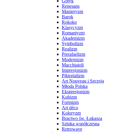
Gotyk
Renesans
Manieryzm
Barok
Rokoko
Klasycyzm
Romantyzm
Akademizm
Symbolizm
Realizm
Prerafaelizm
Modernizm
Macchiaioli
Impresjonizm
Piktorializm
Art Nouveau i Secesja
Młoda Polska
Ekspresjonizm
Kubizm
Formizm
Art déco
Koloryzm
Bractwo św. Łukasza
Sztuka współczesna
Retrowave