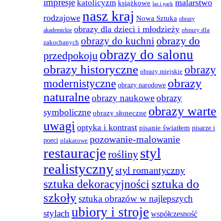
impresje
malarstwo
katolicyzm
książkowe
las i park
nasz kraj
rodzajowe
Nowa Sztuka
obrazy
obrazy dla dzieci i młodzieży
obrazy dla
akademickie
obrazy do
obrazy do kuchni
zakochanych
obrazy do salonu
przedpokoju
obrazy historyczne
obrazy
obrazy miejskie
obrazy
modernistyczne
obrazy narodowe
naturalne
obrazy naukowe
obrazy
obrazy warte
symboliczne
obrazy słoneczne
uwagi
optyka i kontrast
pisanie światłem
pisarze i
pozowanie-malowanie
poeci
plakatowe
restauracje
styl
rośliny
realistyczny
styl romantyczny
sztuka do
sztuka dekoracyjności
szkoły
sztuka obrazów w najlepszych
ubiory i stroje
stylach
współczesność